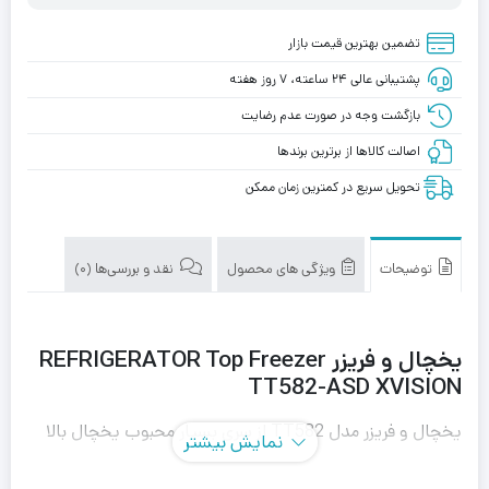
تضمین بهترین قیمت بازار
پشتیبانی عالی ۲۴ ساعته، ۷ روز هفته
بازگشت وجه در صورت عدم رضایت
اصالت کالاها از برترین برندها
تحویل سریع در کمترین زمان ممکن
توضیحات
ویژگی های محصول
نقد و بررسی‌ها (0)
یخچال و فریزر REFRIGERATOR Top Freezer
TT582-ASD XVISION
یخچال و فریزر مدل TT582 از سری بسیار محبوب یخچال بالا
نمایش بیشتر
فریزر (Top Freezer) ایکس ویژن، با طراحی زیبا، تنوع رنگی