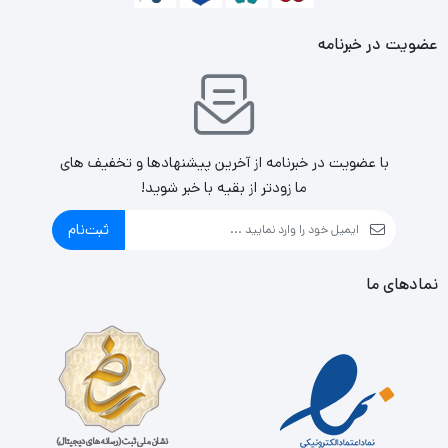
سیستم سرمایش و انجماد سریع
عضویت در خبرنامه
مدل TT582 مجهز به کلید سرمایش و انجماد سریع است، به
کمک ویژگی سرمایش سریع (Super Cooling) در مدت زمان
کوتاهی دمای داخل یخچال بالا فریزر تا 2 درجه سانتیگراد
با عضویت در خبرنامه از آخرین پیشنهادها و تخفیف های
کاهش یافته و به کمک ویژگی انجماد سریع (Super Freezing)
ما زودتر از بقیه با خبر شوید!
دمای فضای داخلی فریزر در کمتر از 2 ساعت به 24- درجه می
ثبت‌نام
رسد. این کاهش دما کمک می‌کند تا مواد غذایی به سرعت سرد
و یا فریز شوند، تازگی آنها باقی بماند و ارزش غذایی آنها حفظ
نمادهای ما
شود. پس از اینکه مواد غذایی جدید به دمای یخچال و
فریزر رسیدند مجددا تنظیمات دمای بخش یخچال وز یا فریزر به
حالت قبل بر می گردد. این دو ویژگی تاثیر بسزایی در کاهش
مصرف انرژی دارند.