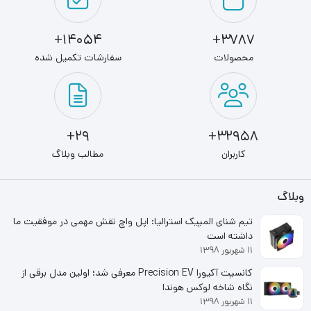
14054+
3787+
محصولات
سفارشات تکمیل شده
29+
32958+
کاربران
مطالب وبلاگ
وبلاگ
تیم شنای المپیک استرالیا: اپل واچ نقش مهمی در موفقیت ما
داشته است
۱۱ شهریور ۱۳۹۸
کانسپت آکیورا Precision EV معرفی شد؛ اولین مدل برقی از
نگاه شاخه لوکس هوندا
۱۱ شهریور ۱۳۹۸