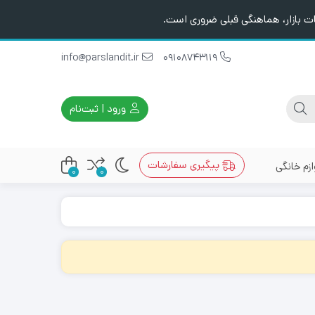
ت بازار، هماهنگی قبلی ضروری است.
info@parslandit.ir
09108743119
ورود | ثبت‌نام
پیگیری سفارشات
ازم خانگی
0
0