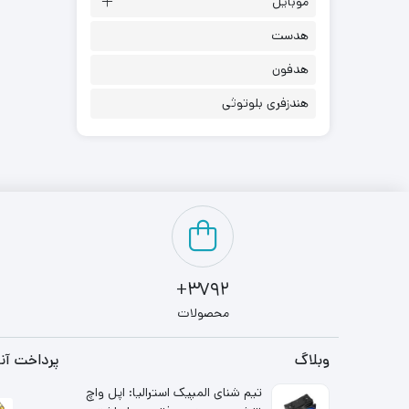
موبایل
هدست
هدفون
هندزفری بلوتوثی
3792+
محصولات
وبلاگ
پرداخت آنل
تیم شنای المپیک استرالیا: اپل واچ