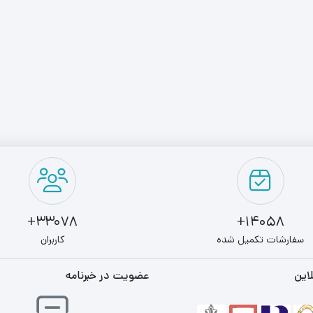
33078+
14058+
سفارشات تکمیل شده
کاربران
این
عضویت در خبرنامه