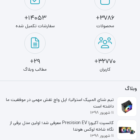
14053+
3786+
محصولات
سفارشات تکمیل شده
29+
32770+
کاربران
مطالب وبلاگ
وبلاگ
تیم شنای المپیک استرالیا: اپل واچ نقش مهمی در موفقیت ما
داشته است
۱۱ شهریور ۱۳۹۸
کانسپت آکیورا Precision EV معرفی شد؛ اولین مدل برقی از
نگاه شاخه لوکس هوندا
۱۱ شهریور ۱۳۹۸