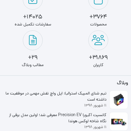
14025+
3764+
محصولات
سفارشات تکمیل شده
29+
31869+
کاربران
مطالب وبلاگ
وبلاگ
تیم شنای المپیک استرالیا: اپل واچ نقش مهمی در موفقیت ما
داشته است
۱۱ شهریور ۱۳۹۸
کانسپت آکیورا Precision EV معرفی شد؛ اولین مدل برقی از
نگاه شاخه لوکس هوندا
۱۱ شهریور ۱۳۹۸