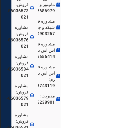
مانیتور و جانبی:
فروش:
86036573-
09197686979
86036659-
021
مشاوره فروش
شبکه و جانبی:
مشاوره
09250903257
فروش:
86036576-
مشاوره فروش
021
اس اس دی:
09966656414
مشاوره
86036559-
فروش:
مشاوره فروش
86036584-
اس اس دی و
021
رم:
09108743119
مشاوره
فروش:
مدیریت:
86036579-
86036548-
09125238901
021
مشاوره
فروش:
86036581-