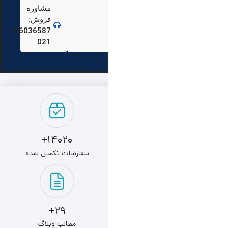
مشاوره
فروش:
86036587-
021
14020+
سفارشات تکمیل شده
29+
مطالب وبلاگ