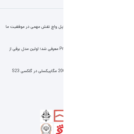
 اپل واچ نقش مهمی در موفقیت ما
کانسپت آکیورا Precision EV معرفی شد؛ اولین مدل برقی از
احتمال استفاده از دوربین 200 مگاپیکسلی در گلکسی S23