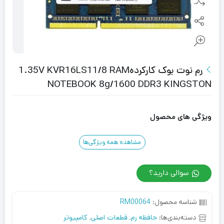
رم نوت بوک کارکرده1.35V KVR16LS11/8 RAM
NOTEBOOK 8g/1600 DDR3 KINGSTON
ویژگی های محصول
مشاهده همه ویژگی‌ها
سوالی دارید؟
شناسه محصول:
RM00064
دسته‌بندی‌ها:
حافظه رم
,
قطعات اصلی
,
کامپیوتر