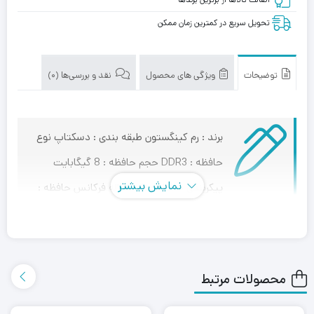
تحویل سریع در کمترین زمان ممکن
توضیحات
ویژگی های محصول
نقد و بررسی‌ها (0)
برند : رم کینگستون طبقه بندی : دسکتاپ نوع
حافظه : DDR3 حجم حافظه : 8 گیگابایت
نمایش بیشتر
پیکربندی حافظه : تک کاناله فرکانس حافظه :
1600 مگاهرتز
رم نوت بوک RAM NOTEBOOK 8g/1600 DDR3
KINGSTON
محصولات مرتبط
رم کامپیوتر کینگستون مدل KVR16N11/8 گزینه مناسبی برای