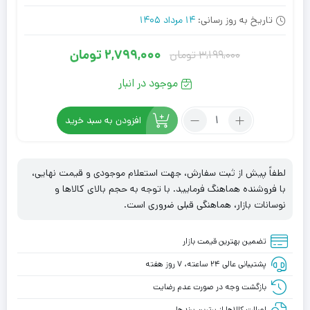
تاریخ به روز رسانی:
14 مرداد 1405
2,799,000
تومان
3,199,000
تومان
قیمت
قیمت
فعلی:
اصلی:
موجود در انبار
2,799,000
3,199,000
تعداد:
تومان
تومان.
افزودن به سبد خرید
رم
بود.
نوت
بوک
لطفاً پیش از ثبت سفارش، جهت استعلام موجودی و قیمت نهایی،
کارکرده1.35V
با فروشنده هماهنگ فرمایید. با توجه به حجم بالای کالاها و
KVR16LS11/8
نوسانات بازار، هماهنگی قبلی ضروری است.
RAM
NOTEBOOK
تضمین بهترین قیمت بازار
8g/1600
DDR3
پشتیبانی عالی ۲۴ ساعته، ۷ روز هفته
KINGSTON
بازگشت وجه در صورت عدم رضایت
اصالت کالاها از برترین برندها