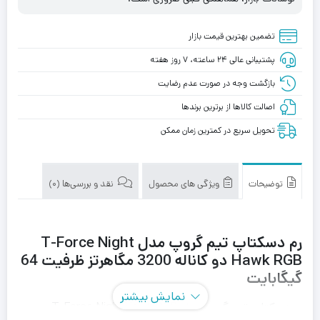
تضمین بهترین قیمت بازار
پشتیبانی عالی ۲۴ ساعته، ۷ روز هفته
بازگشت وجه در صورت عدم رضایت
اصالت کالاها از برترین برندها
تحویل سریع در کمترین زمان ممکن
توضیحات
ویژگی های محصول
نقد و بررسی‌ها (0)
رم دسکتاپ تیم گروپ مدل T-Force Night
Hawk RGB دو کاناله 3200 مگاهرتز ظرفیت 64
گیگابایت
نمایش بیشتر
رم دسکتاپ تیم گروپ مدل T-Force Night Hawk RGB دو