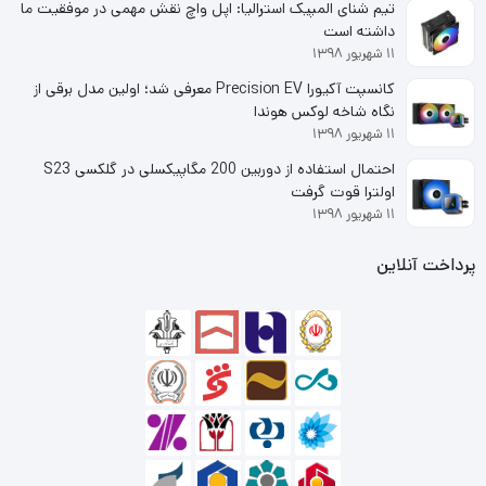
تیم شنای المپیک استرالیا: اپل واچ نقش مهمی در موفقیت ما
از برد مدارچاپی (PCB) خاصی استفاده شده که تعداد لایه‌های
داشته است
۱۱ شهریور ۱۳۹۸
آن در مقایسه با محصولات مشابه 25درصد بیشتر است.
کانسپت آکیورا Precision EV معرفی شد؛ اولین مدل برقی از
نگاه شاخه لوکس هوندا
استفاده از برد 10 لایه‌ی PCB در رم T-Force Night Hawk و
۱۱ شهریور ۱۳۹۸
ایجاد فاصله بین لایه‌های برق (Power) و سیگنال (Signal)
احتمال استفاده از دوربین 200 مگاپیکسلی در گلکسی S23
باعث افزایش چشمگیر پایداری و سطح کیفی رم شده‌ است. این
اولترا قوت گرفت
۱۱ شهریور ۱۳۹۸
لایه‌ها با هم تداخلی ندارند و روی یکدیگر تاثیر منفی
پرداخت آنلاین
نمی‌گذارند؛ درنتیجه همین امر به بهبود کیفی عملکرد منجر شده
است. از تاثیرات مستقیم 10 لایه‌‌بودن PCB می‌توان به پایداری
رم در اورکلاک‌های سنگین اشاره کرد. رم دسکتاپ تیم گروپ مدل
T-Force Night Hawk RGB دو کاناله 3200 مگاهرتز ظرفیت 64
گیگابایت به فناوری XMP2.0 هم مجهز است و می‌توان آن را
به‌سادگی و با یک کلیک اورکلاک کرد.