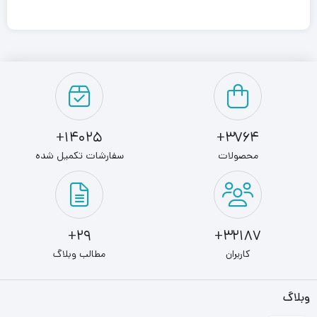
کاناله 3200 مگاهرتز ظرفیت 64 گیگابایت محصولی از برند «تیم
گروپ» (Team Group) است. این محصول در استاندارد DDR4
ساخته شده و طراحی خاصی در خنک‌کننده‌ی هیت‌سینک
(Heatsink) آن به کار رفته‌ است. استفاده از الگوی Hawk با
ساختار متقارن، ظاهر خشنی به رم T-Force Night Hawk داده‌
14025+
3764+
است.
محصولات
سفارشات تکمیل شده
روی هیت‌سینک، شاهد به کارگیری دو نوار نورانی به شکل چوب
هاکی (Hawkeyes) هستیم . RGB ها در زمان روشن‌شدن،
افکتی مشابه نفس‌کشیدن دارند و با روشن و خاموش شدن
29+
32187+
آهسته، این حس را در کاربر ایجاد می‌کنند که رم دسکتاپ تیم
کاربران
مطالب وبلاگ
گروپ مدل T-Force Night Hawk RGB دو کاناله 3200 مگاهرتز
وبلاگ
ظرفیت 64 گیگابایت یک موجود زنده است. در این حافظه‌ی رم