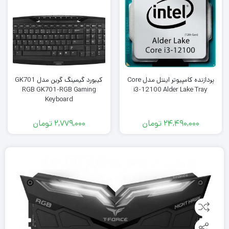
پردازنده کامپیوتر اینتل مدل Core
کیبورد گیمینگ گرین مدل GK701
RGB GK701-RGB Gaming
i3-12100 Alder Lake Tray
Keyboard
24,490,000
تومان
2,779,000
تومان