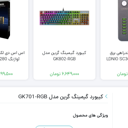
US و چندراهی برق
کیبورد گیمینگ گرین مدل
GK802-RGB
آواژن
1TB
تومان
6,649,000
تومان
999,500
کیبورد گیمینگ گرین مدل GK701-RGB
ویژگی های محصول