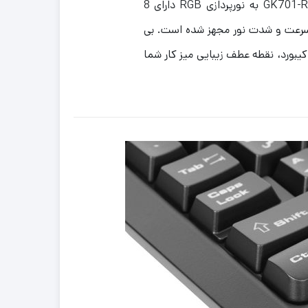
کیبورد گیمینگ گرین مدل GK701-RGB به نورپردازی RGB دارای 8
سرعت و شدت نور مجهز شده است. بی
کیبورد، نقطه عطف زیبایی میز کار شما