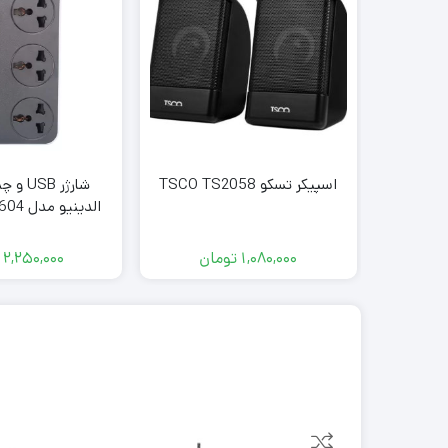
اسپیکر تسکو TSCO TS2058
شارژر B
الدینیو مدل LDNIO SC3604
1,080,000
تومان
2,250,000