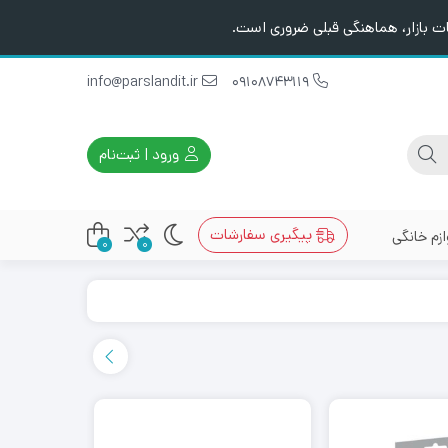
ت بازار، هماهنگی قبلی ضروری است.
info@parslandit.ir
09108743119
ورود | ثبت‌نام
پیگیری سفارشات
ازم خانگی
0
0