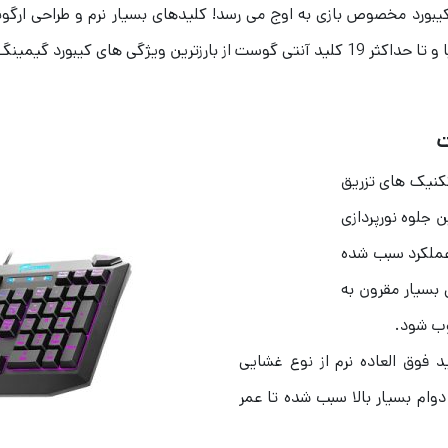
ت
تکنیک های تزریق
ندین جلوه نورپردازی
ازی عملکرد سبب شده
 مدل GK701-RGB با قیمتی بسیار مقرون به
وب شود.
یمینگ گرین مدل GK701-RGB به 112 کلید فوق العاده نرم از نوع غشایی
 با دوام بسیار بالا سبب شده تا عمر