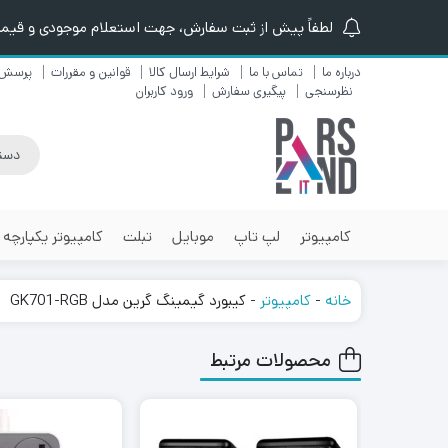
لطفاً پیش از ثبت سفارش، جهت استعلام موجودی و قیمت ن
درباره ما
تماس با ما
شرایط ارسال کالا
قوانین و مقررات
پرسش 
نظرسنجی
پیگیری سفارش
ورود کاربران
کامپیوتر
لپ تاپ
موبایل
تبلت
کامپیوتر یکپارچه
خانه
-
کامپیوتر
-
کیبورد گیمینگ گرین مدل GK701-RGB
محصولات مرتبط