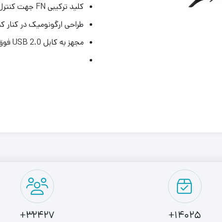
کلید ترکیبی FN جهت کنترل عملکردهای مولتی مدیا
طراحی ارگونومیک در کنار ک
مجهز به کابل USB 2.0 فوق العاده بادوام بافته شده 1.8 متری
32427+
14025+