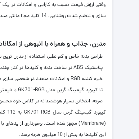
سازی و تنظیم شدت روشنایی، 14 کلید مجزا مالتی مدیا و تا حداکثر 19 کلید آنتی گوست از بارزترین ویژگی های کیبورد گیمینگ گرین مدل GK701-RGB محسوب می شوند.
مدرن، جذاب و همراه با انبوهی از امکانا
طراحی بدنه خاص و کم نظیر، استفاده از مدرن ترین 
پلاستیک ABS در ساخت بدنه و کلیدها در کنار چ
خیره کننده RGB و امکانات متعدد در شخصی س
تا کیبورد گیمینگ گرین
صرفه، انتخابی بسیار هوشمندانه در کلاس خود محس
کیبورد گ
(Membrane) مجهز شده است. برخورداری از پدهای
این کلیدها به بیش از 10 میلیون ضربه برسد.