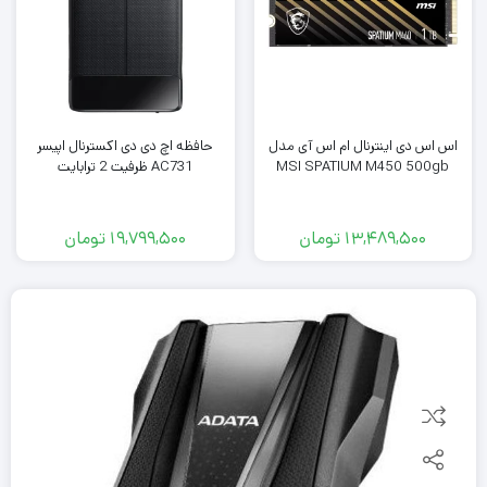
اس اس دی اینترنال ام اس آی مدل
حافظه اچ دی دی اکسترنال اپیسر
MSI SPATIUM M450 500gb
AC731 ظرفیت 2 ترابایت
13,489,500
تومان
19,799,500
تومان