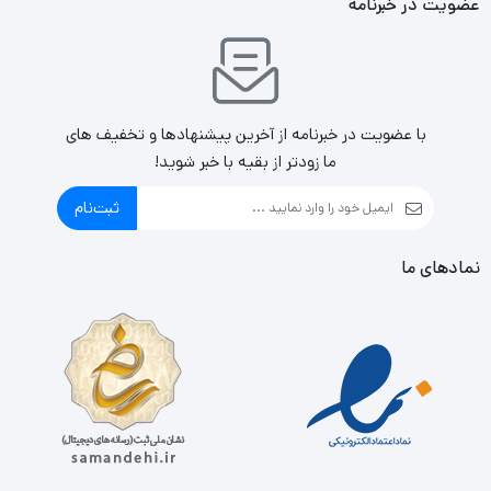
عضویت در خبرنامه
هارد اکسترنال ADATA مدل 2TB – HD770G برای بالا بردن
سیستم امنیتی و رمزگذاری از روش AES 256-bit استفاده کرده
با عضویت در خبرنامه از آخرین پیشنهادها و تخفیف های
است. این سیستم رمزگذاری، استاندارد رمزنگاری پیشرفته است.
ما زودتر از بقیه با خبر شوید!
256 بیتی به معنای 14 چرخه تکرار برای کلیدهای ۲۵۶ بیتی
ثبت‌نام
است.
نمادهای ما
برای پورت هارد اکسترنال ADATA مدل HD770G درپوشی
تعبیه‌شده تا هاردتان کاملاً خاصیت ضدآبی داشته باشد. این
درپوش به‌آسانی قابل‌استفاده است.طراحی این درپوش خاص و
منحصراً حق امتیاز آن برای ای دیتا است.