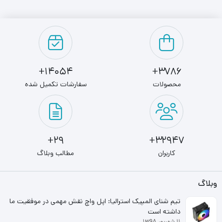
در ساخت این کیس، 6 جایگاه فن در نظر گرفته شده که برای
کیس کامپیوتر مسترتک مدل
FALCOM
دو عدد فن تک رنگ
نصب گردیده است. با استفاده از دکمه‎‌های روی پنل کیس می
14054+
3786+
توان سرعت فن و میزان نور فن‌ها را نیز کنترل کرد.
محصولات
سفارشات تکمیل شده
کیس کامپیوتر مسترتک مدل
FALCOM
دارای پنل جلویی مش
است که در بهبود امر خنک سازی و تخلیه دمای داخل کیس
بسیار موثر است. همچنین این کیس دارای درگاه های
،
USB2.0
29+
32947+
USB3.0 ، خروجی هدفون و ورودی میکروفون می باشد.
کاربران
مطالب وبلاگ
در ساخت آن از بهترین مواد اولیه استفاده شده و همچنین
وبلاگ
طراحان شرکت مستر تک در ساخت این کیس کامپیوتر ،
تیم شنای المپیک استرالیا: اپل واچ نقش مهمی در موفقیت ما
داشته است
4جایگاه فن در نظر گرفته اند . در هنگام خرید محصول تعداد 2
۱۱ شهریور ۱۳۹۸