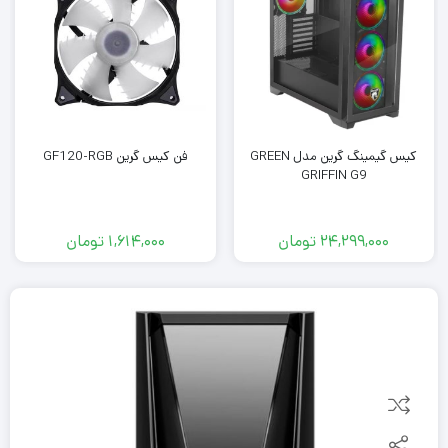
کیس گیمینگ گرین مدل GREEN
فن کیس گرین GF120-RGB
GRIFFIN G9
24,299,000
تومان
1,614,000
تومان