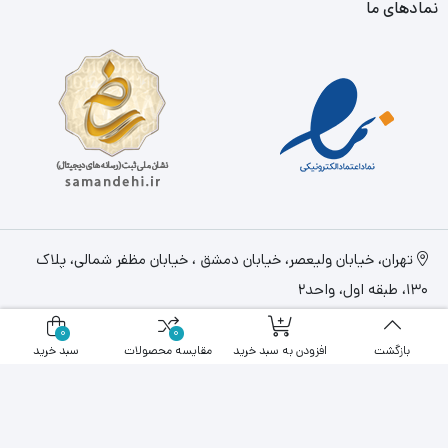
نمادهای ما
تهران، خيابان وليعصر، خیابان دمشق ، خیابان مظفر شمالی، پلاک
130، طبقه اول، واحد2
info@parslandit.ir
09108743119
0
0
بازگشت
افزودن به سبد خرید
مقایسه محصولات
سبد خرید
تمامی حقوق متعلق به وب سایت parslandit.ir می باشد.