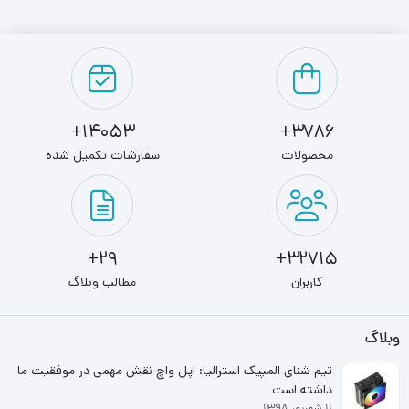
اکسیداسیون از خود نشان می دهد.
درب پنل کناری نیز از جنس پلاستیک شفاف و مقاوم در برابر
شکستگی و حرارت می باشد تا در کنار ایجاد جذاببت ظاهری
14053+
3786+
کیس، مشاهده ی اجزای نصب شده را همراه با نورپردازی داخلی
محصولات
سفارشات تکمیل شده
امکان پذیر سازد.
مسترتک، قسمت جلوی Mantra را یک دست و شیک طراحی
کرده و جایگاه پورت ها را در بالای پنل جلویی در نظر گرفته است
29+
32715+
که شامل یک عدد پورت USB 3.0، یک عدد پورت USB 2.0،
کاربران
مطالب وبلاگ
ورودی میکروفون و خروجی هدفون می باشند. استقامت اسکلت
وبلاگ
کیس نیز با تعبیه ی پایه های مستحکم زیرین تقویت شده و از
تیم شنای المپیک استرالیا: اپل واچ نقش مهمی در موفقیت ما
قطعات داخلی در برابر لرزش و دیگر آسیب ها محافظت خواهد
داشته است
۱۱ شهریور ۱۳۹۸