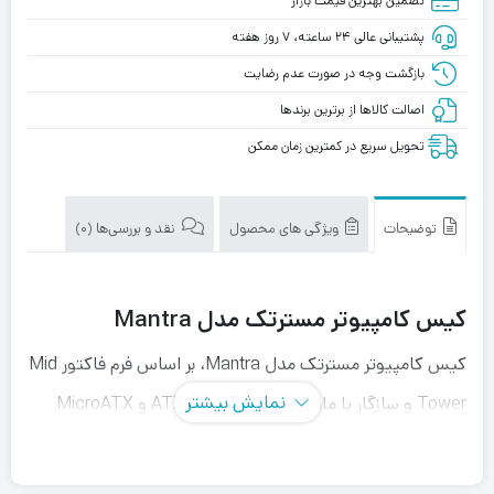
تضمین بهترین قیمت بازار
پشتیبانی عالی ۲۴ ساعته، ۷ روز هفته
بازگشت وجه در صورت عدم رضایت
اصالت کالاها از برترین برندها
تحویل سریع در کمترین زمان ممکن
توضیحات
ویژگی های محصول
نقد و بررسی‌ها (0)
کیس کامپیوتر مسترتک مدل Mantra
کیس کامپیوتر مسترتک مدل Mantra، بر اساس فرم فاکتور Mid
نمایش بیشتر
Tower و سازگار با مادربرد های ATX ،MiniITX و MicroATX
وارد بازار شده است. بدنه و قسمت داخلی این کیس از استیل
ضد زنگ ساخته شده و مقاومت مطلوبی در برابر ضربه، فشار و