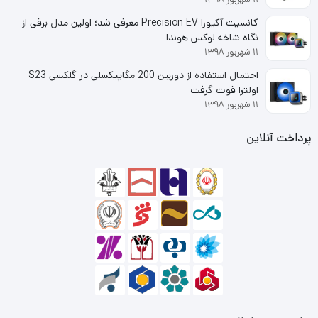
شد.
کانسپت آکیورا Precision EV معرفی شد؛ اولین مدل برقی از
نگاه شاخه لوکس هوندا
کیس مسترتک مدل Mantra
۱۱ شهریور ۱۳۹۸
دو فن داخل کیس کامپیوتر مسترتک مدل Mantra نصب و
احتمال استفاده از دوربین 200 مگاپیکسلی در گلکسی S23
اولترا قوت گرفت
جایگاه ۴ فن دیگر نیز در نظر گرفته شده است تا افزایش قدرت
۱۱ شهریور ۱۳۹۸
سیستم خنک کننده بنا بر نیاز کاربر و نیز ایجاد گردش هوای بهتر
پرداخت آنلاین
جهت جلوگیری آسیب قطعات از گرمای تولیدی، به شکل مطلوبی
در فضای داخلی انجام شود.
علاوه بر این مسترتک، از Air Filter با قابلیت شستشوی آسان
برای ممانعت ورود گرد و غبار معلق هوا به داخل کیس بهره برده
است. همچننین تعبیه ی ۴ سینی درایو ۳٫۵ اینچی و ۳ سینی
درایو ۲٫۵ اینچی، امکان نصب درایوهای HDD/SSD و ارتقای
قابلیت ذخیره سازی سیستم را فراهم می نماید.