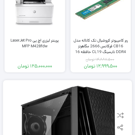
رم کامپیوتر کروشیال تک کاناله مدل
پرینتر لیزری اچ‌ پی LaserJet Pro
CB16 فرکانس 2666 مگاهرتز
MFP M428fdw
DDR4 تایمینگ CL19 حافظه 16
گیگابایت
14,887,500
تومان
12,999,500
تومان
125,000,000
تومان
قیمت
قیمت
فعلی:
اصلی:
14,887,500
12,999,500
تومان
تومان.
بود.