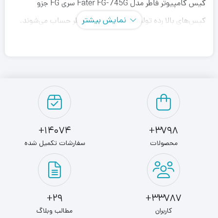
کیس کامپیوتر فاطر مدل Fater FG-745G سری FG جزو
نمایش بیشتر
کیس‌های بالا رده تولید شده توسط برند فاطر حساب می‌شوند.
طراحی دقیق محل قرار گیری قطعات، مهندسی سیستم همرفت
هوایی و محل های نصب فن های مختلف سیستم، پشتیبانی از
سیستم های خنک کننده مایع، وجود فیلتر های ورود و خروج
هوای قابل شستشو و آهن ربایی، پورت های کافی در پنل جلو،
جنس آلیاز سبک و ضد تشعشع و دافع نویز، تعداد مناسب
جایگاه پذیرش درآور های 2.5 و 3.5 اینچی و سازگاری با انواع
14074+
3798+
مادر برد های ATX، ITX و M-ATX این سری را به یک انتخاب کم
محصولات
سفارشات تکمیل شده
نظیر برای گیمر ها تبدیل نموده است.
در زمینه‌ی طراحی هم فاطر به استفاده از شیشه‌های حرارت دیده
29+
33787+
برای یک طرف کیس و نورپردازی‌های متنوع ARGB هم چشم
کاربران
مطالب وبلاگ