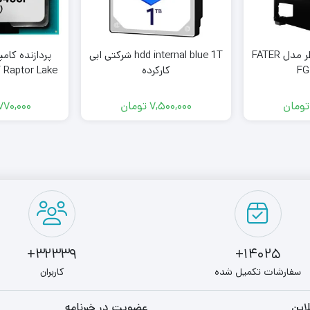
کیس کامپیوتر فاطر مدل FATER
hdd internal blue 1T شرکتی ابی
پردازنده کام
FG
کارکرده
 Raptor Lake
y
تومان
7,500,000
تومان
770,000
32339+
14025+
سفارشات تکمیل شده
کاربران
این
عضویت در خبرنامه