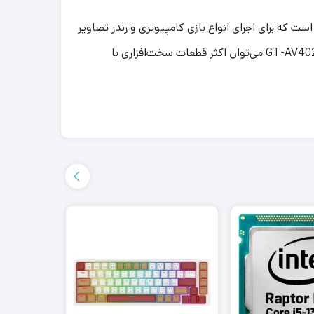
AWEST  یکی از محصولاتی است که در ابعاد بزرگ و فرم ظاهری Full-Tower طراحی شده است که برای اجرای انواع بازی کامپیوتری و رندر تصاویر
گرافیکی مناسب می‌باشد. به همین دلیل هم به عنوان کیس گیمینگ بالا رده شناخته می‌شود. با توجه به ابعاد بزرگ کیس GT-AV402-FW می‌توان اکثر قطعات سخت‌افزاری با