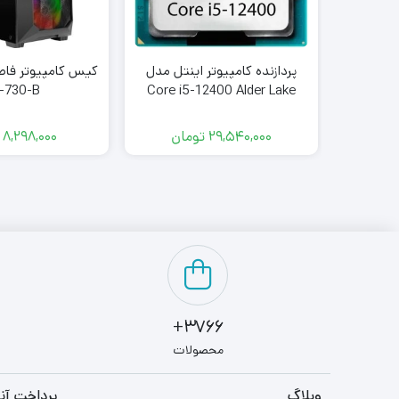
پردازنده کامپیوتر اینتل مدل
-730-B
Core i5-12400 Alder Lake
Tray
29,540,000
تومان
8,298,000
3766+
محصولات
وبلاگ
پرداخت آنل