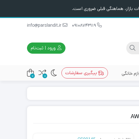
ت بازار، هماهنگی قبلی ضروری است.
info@parslandit.ir
09108743119
ورود | ثبت‌نام
پیگیری سفارشات
ازم خانگی
0
0