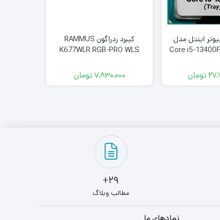
پیوتر اینتل مدل
کیبرد ردراگون RAMMUS
K677WLR RGB-PRO WLS
Core i5-13400F
Tra
27,
تومان
7,830,000
تومان
000
29+
مطالب وبلاگ
نمادهای ما