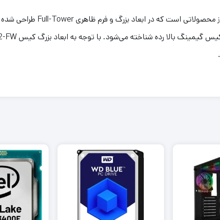
کیس کامپیوتر اوست مدل GT AV402