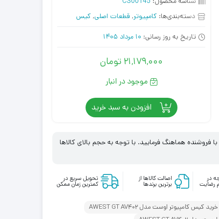
شناسه محصول:
CS00145
دسته‌بندی‌ها:
کامپیوتر
,
قطعات اصلی
,
کیس
تاریخ به روز رسانی:
10 مرداد 1405
21,179,000
تومان
موجود در انبار
افزودن به سبد خرید
 فروشنده هماهنگ فرمایید. با توجه به حجم بالای کالاها
ه در
اصالت کالاها از
تحویل سریع در
 رضایت
برترین برندها
کمترین زمان ممکن
خرید کیس کامپیوتر اوست مدل AWEST GT AV402