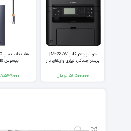
خرید پرینتر کانن MF237W |
پرینتر چندکاره لیزری وای‌فای دار
بیس
0C811-00 BS-
Canon
H161
51,500,000
تومان
8,549,000