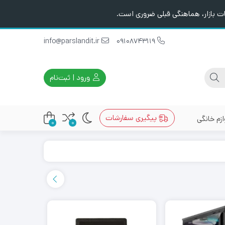
ت بازار، هماهنگی قبلی ضروری است.
info@parslandit.ir
09108743119
ورود | ثبت‌نام
پیگیری سفارشات
ازم خانگی
0
0