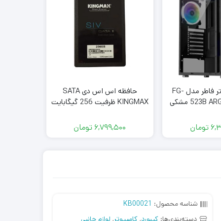
کیس کامپیوتر فاطر مدل FG-
حافظه اس اس دی SATA
پردازنده 
523B  مشکی
KINGMAX ظرفیت 256 گیگابایت
lder Lake
6,
تومان
6,799,500
تومان
,000
شناسه محصول:
KB00021
دسته‌بندی‌ها:
کیبورد
,
کامپیوتر
,
لوازم جانبی