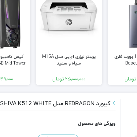
هاب تایپ سی 10 پورت فلزی
پرینتر لیزری اچ‌پی مدل M15A
وس Baseus
سیاه و سفید
ARGB Mid Tower
B000528
O
تومان
25,000,000
تومان
349,000
کیبورد REDRAGON مدل SHIVA K512 WHITE
ویژگی های محصول