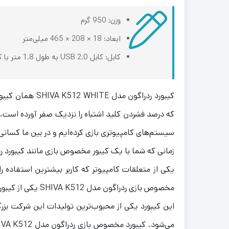
وزن: 950 گرم
ابعاد: 18 × 208 × 465 میلی‌متر
کابل: کابل USB 2.0 به طول 1.8 متر با کانکتور Type-A
کیبورد ردراگون
که درصد فشردن کلید اشتباه را نزدیک صفر آورده است. 
سیستم‌های کامپیوتری بازی کرده‌ایم و در بین ما کسانی
یکی از متعلقات کامپیوتر که کاربر بیشترین استفاده ر
مخصوص بازی ردراگون مدل SHIVA K512 یکی از کیبوردهای کاربردی و خوش‌ساخت ارائه‌شده به بازار توسط شرکت ردراگون است.