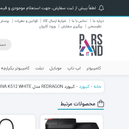
لطفاً پیش از ثبت سفارش، جهت استعلام موجودی و قیمت ن
درباره ما
تماس با ما
شرایط ارسال کالا
قوانین و مقررات
پرسش 
نظرسنجی
پیگیری سفارش
ورود کاربران
کامپیوتر
لپ تاپ
موبایل
تبلت
کامپیوتر یکپارچه
خانه
-
کیبورد
-
کیبورد REDRAGON مدل SHIVA K512 WHITE
محصولات مرتبط