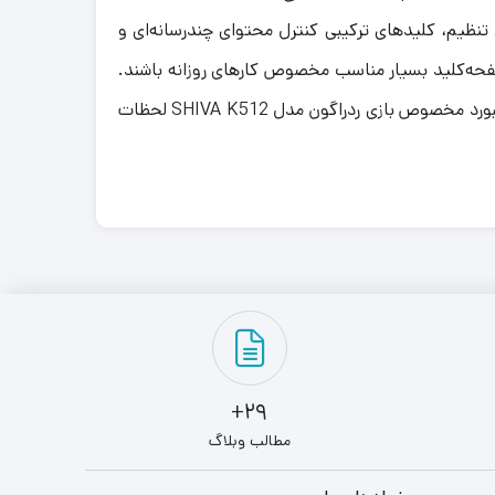
تعداد 104 کلید برخوردار است. نور پس‌زمینه قابل تنظیم، کلیدهای ترکیبی کنترل محتوای چندرسانه‌ای و
حه‌کلید بسیار مناسب مخصوص کارهای روزانه باشند.
این نور می‌تواند فضای بسیار خواستنی‌تری به گیمرها ارائه دهد. کلیدهای این کیبورد دارای حروف حک شده فارسی نیست. با کیبورد مخصوص بازی ردراگون مدل SHIVA K512 لحظات
29+
مطالب وبلاگ