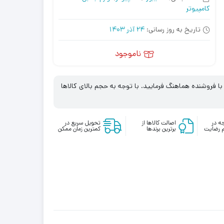
کامپیوتر
تاریخ به روز رسانی:
24 آذر 1403
ناموجود
 فروشنده هماهنگ فرمایید. با توجه به حجم بالای کالاها
ه در
اصالت کالاها از
تحویل سریع در
 رضایت
برترین برندها
کمترین زمان ممکن