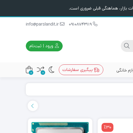
ت بازار، هماهنگی قبلی ضروری است.
info@parslandit.ir
09108743119
ورود | ثبت‌نام
پیگیری سفارشات
ازم خانگی
0
0
٪30