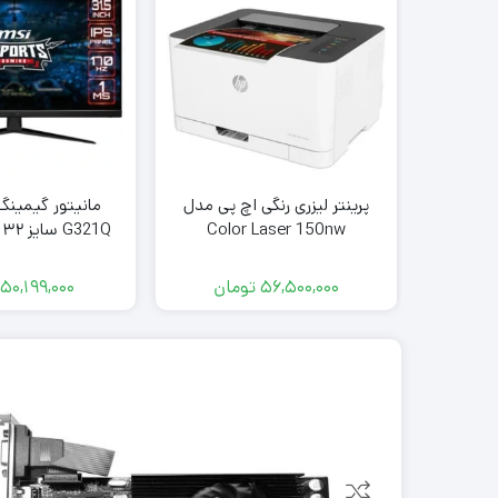
پرینتر لیزری رنگی اچ پی مدل
مانیتور گیمینگ
Color Laser 150nw
IPS ۱۷۰ هرتز
56,500,000
تومان
50,199,000