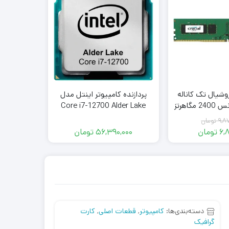
روشیال تک کاناله
پردازنده کامپیوتر اینتل مدل
مبدل دو ط
مدل CT8 فرکانس 2400 مگاهرتز
Core i7-12700 Alder Lake
DDR4 تایمینگ CL17 حافظه 8
Tray
1-01
9,8
تومان
ابایت
6,
تومان
56,390,000
تومان
000
قیمت
قیمت
فعلی:
اصلی:
9,879,000
6,899,000
تومان
تومان.
بود.
دسته‌بندی‌ها:
کامپیوتر
,
قطعات اصلی
,
کارت
گرافیک