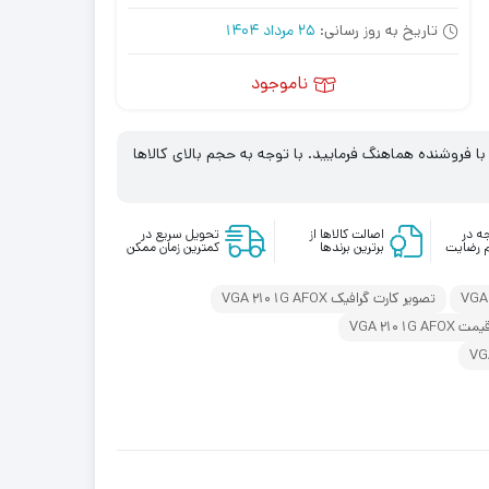
تاریخ به روز رسانی:
25 مرداد 1404
ناموجود
 فروشنده هماهنگ فرمایید. با توجه به حجم بالای کالاها
ه در
اصالت کالاها از
تحویل سریع در
 رضایت
برترین برندها
کمترین زمان ممکن
تصویر کارت گرافیک VGA 210 1G AFOX
یمت VGA 210 1G AFOX