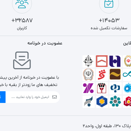
32587+
14053+
سفارشات تکمیل شده
کاربران
این
عضویت در خبرنامه
با عضویت در خبرنامه از آخرین پیش
تخفیف های ما زودتر از بقیه با خب
ث
، واحد2