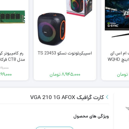
 ام اس آی
اسپیکربلوتوث تسکو TS 23453
رم کامپیوتر ک
G321Q سایز ۳۲ اینچ WQHD
79,000
گیگ
تومان
8,945,000
تومان
899,000
کارت گرافیک VGA 210 1G AFOX
ویژگی های محصول