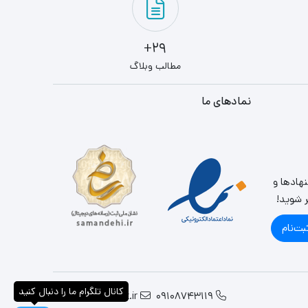
29+
مطالب وبلاگ
نمادهای ما
نهادها و
ر شوید!
بت‌نام
کانال تلگرام ما را دنبال کنید
info@parslandit.ir
09108743119