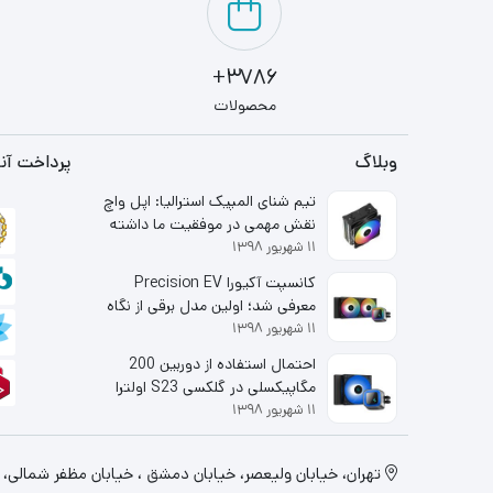
3786+
محصولات
وبلاگ
پرداخت آنل
تیم شنای المپیک استرالیا: اپل واچ
نقش مهمی در موفقیت ما داشته
۱۱ شهریور ۱۳۹۸
است
کانسپت آکیورا Precision EV
معرفی شد؛ اولین مدل برقی از نگاه
۱۱ شهریور ۱۳۹۸
شاخه لوکس هوندا
احتمال استفاده از دوربین 200
مگاپیکسلی در گلکسی S23 اولترا
۱۱ شهریور ۱۳۹۸
قوت گرفت
تهران، خيابان وليعصر، خیابان دمشق ، خیابان مظفر شمالی، پلاک 130، طبقه اول