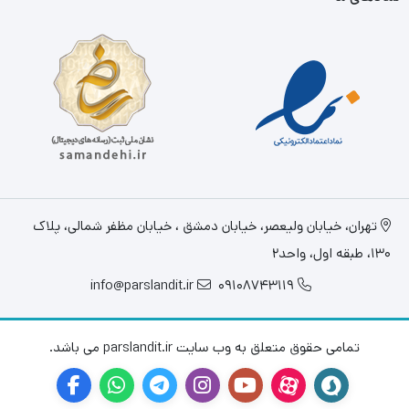
تهران، خيابان وليعصر، خیابان دمشق ، خیابان مظفر شمالی، پلاک
130، طبقه اول، واحد2
info@parslandit.ir
09108743119
تمامی حقوق متعلق به وب سایت parslandit.ir می باشد.