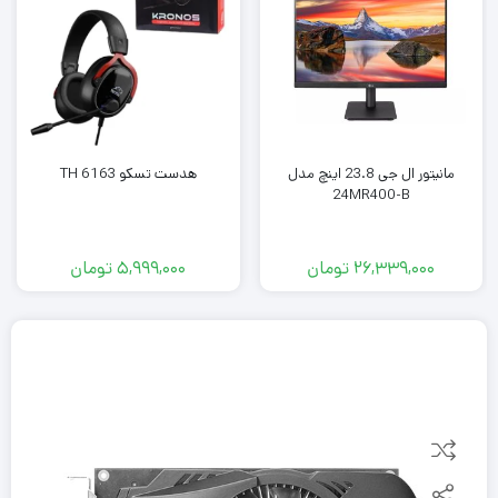
مانیتور ال جی 23.8 اینچ مدل
هدست تسکو TH 6163
24MR400-B
26,339,000
تومان
5,999,000
تومان