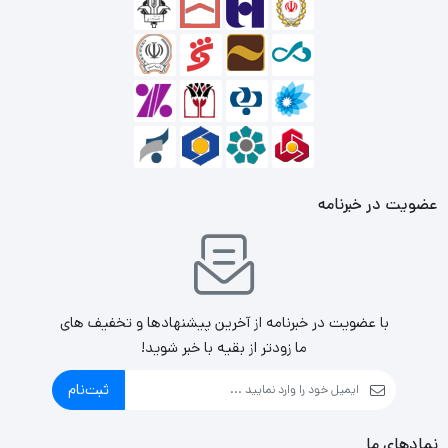
شرکت تولیدکننده پردازنده‌های گرافیکی است که اخیراً سری 10
خود را روانه بازار کرده است؛ کارت گرافیک ایسوس مدل PH-
GT1030-O2G DDR5 جزو قدرتمندترین و برترین پردازنده‌های
گرافیکی موجود در بازار هستند.
انودیا در ابتدا مدل‌های قدرتمند و پرچم‌دار خود را وارد بازار کرد و
عضویت در خبرنامه
پس از محکم کردن جایگاه خود در پردازنده‌های بالا رده به سراغ
پردازنده‌های پایین رده آمده و کارت گرافیک ایسوس مدل PH-
GT1030-O2G DDR5 از سری 10 را به بازار عرضه کرد. هرچند
با عضویت در خبرنامه از آخرین پیشنهادها و تخفیف های
تولید GT 1030 جواب ناموفقی به RX550 ساخت شرکت AMD
ما زودتر از بقیه با خبر شوید!
بوده است، اما برای تصمیم‌گیری نهایی در مورد این کارت گرافیک
ثبت‌نام
باید به مشخصات ارائه شده از سوی ایسوس برای این کارت
گرافیک نیز توجه کرد.
نمادهای ما