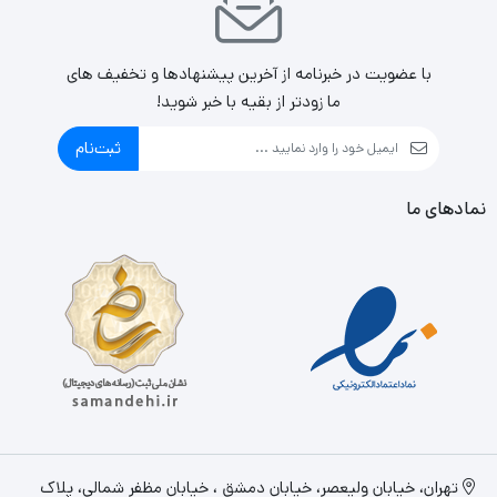
GDDR6 این است که شما در آن دارای 8 گیگابایت حافظه
اختصاصی هستید و دیگر نیازی به استفاده از حافظه SHARE از
با عضویت در خبرنامه از آخرین پیشنهادها و تخفیف های
روی حافظه RAM سیستم خود ندارید و هیچ‌گاه از نظر حافظه
ما زودتر از بقیه با خبر شوید!
کم نمی‌آورید.از نکات مهندسی شده در این کارت‌گرافیک برای بُعد
ثبت‌نام
خنک‌کنندگی است که با استفاده از هیت‌سینک و فن انجام
می‌شود. سیستم فن‌های خنک‌کننده TUF Gaming GeForce
نمادهای ما
RTX 3060 Ti V2 OC Edition 8GB GDDR6 سه‌گانه است.
دو فن کناری در جهت پادساعت برای خروج هوای گرم و حرارت و
فن وسطی در جهت عقربه‌های ساعت برای مکش هوای خنک از
بیرون به درون کارت گرافیک است. این طراحی می‌تواند برای
بالابردن طول‌عمر مفید و کارایی و کارکرد کارت‌گرافیک بسیار مهم
و مثمرثمر باشد. TUF Gaming GeForce RTX 3060 Ti V2 OC
تهران، خيابان وليعصر، خیابان دمشق ، خیابان مظفر شمالی، پلاک