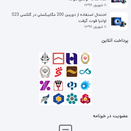
۱۱ شهریور ۱۳۹۸
عدد پورت DisplayPort و 2 عدد HDMI است و شما می‌توانید با
احتمال استفاده از دوربین 200 مگاپیکسلی در گلکسی S23
استفاده از آن‌ها فقط تا 4 نمایش هم‌زمان در 4 نمایشگر
اولترا قوت گرفت
۱۱ شهریور ۱۳۹۸
متفاوت داشته باشید.
پرداخت آنلاین
حد اکثر رزولوشنی که در این کارت‌گرافیک با آن روبرو هستیم
7680×4320 پیکسل است که معادل وضوح 8K است و
می‌تواند تصویری به‌شدت با کیفیت و نمایش بالا و دقیق
جرییات را دارا باشید. چیپ‌ست یا پردازشگر گرافیکی مرکزی یا
همان GPU آن GeForce RTX 3060 Ti است که می‌تواند
سنگین‌ترین پردازش‌ها و حتی رندرها را برای شما داشته باشد.
یکی از ویژگی‌های بسیار بارز و مهم کارت گرافیک ایسوس مدل
عضویت در خبرنامه
TUF Gaming GeForce RTX 3060 Ti V2 OC Edition 8GB