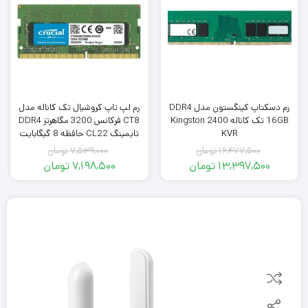
رم دسکتاپ کینگستون مدل DDR4
رم لپ تاپ کروشیال تک کاناله مدل
16GB تک کاناله 2400 Kingston
CT8 فرکانس 3200 مگاهرتز DDR4
KVR
تایمینگ CL22 حافظه 8 گیگابایت
16,477,500
تومان
7,539,000
تومان
13,397,500
تومان
7,198,500
تومان
قیمت
قیمت
قیمت
قیمت
فعلی:
اصلی:
فعلی:
اصلی:
7,539,000
7,198,500
13,397,500
16,477,500
تومان
تومان.
تومان
تومان.
بود.
بود.