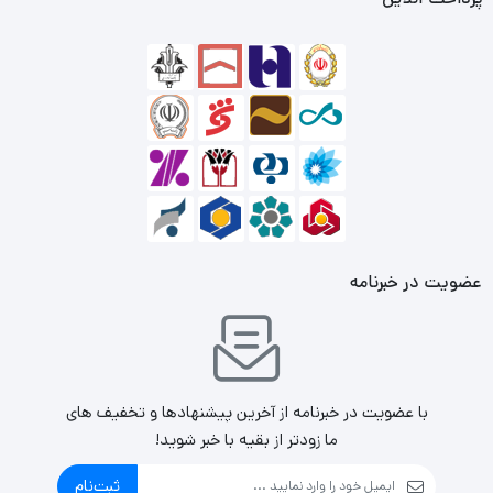
802.11n, IEEE 802.11g, IEEE 802.11b سازگار می‌باشد و
حساسیت دریافت اطلاعات آن بازه -68dBm الی -90dBm بوده
و قدرت انتقال آن 20dBm می‌باشد.
برای اتصال این دستگاه به کامپیوتر یا لپ تاپ خود نیاز به یک
درگاه ورودی USB خواهید داشت. با انواع سیستم عامل ها نظیر
لینوکس، MaC OS، ویندروز ایکس پی، 7، 8، 8.1، 10 و 11
عضویت در خبرنامه
سازگار بوده و فرایند نصب و استفاده از آن کاملا آسان می باشد.
با عضویت در خبرنامه از آخرین پیشنهادها و تخفیف های
ما زودتر از بقیه با خبر شوید!
ثبت‌نام