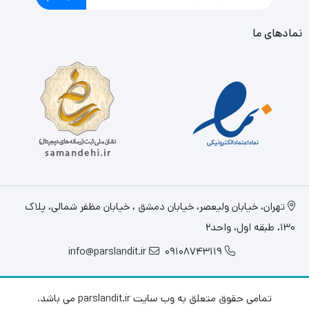
نمادهای ما
تهران، خيابان وليعصر، خیابان دمشق ، خیابان مظفر شمالی، پلاک
130، طبقه اول، واحد2
info@parslandit.ir
09108743119
تمامی حقوق متعلق به وب سایت parslandit.ir می باشد.