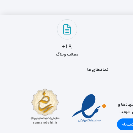
29+
مطالب وبلاگ
نمادهای ما
نهادها و
ر شوید!
بت‌نام