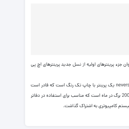
وسط کمپانی hp ساخته شده است. این پرینتر را میتوان جزء پرینترهای اولیه از نسل جدید پرینترهای اچ پی
ساختار کارتریج قابل استفاده در پرینتر HP تک کار لیزر مشکی 1000N با کارتریج های دیگر بسیار متفاوت است. neverstop 1000n یک پرینتر با چاپ تک رنگ است که قادر است
اوراق و اسناد را با سرعت حداکثر 20 برگ در دقیقه به چاپ برساند. لازم به ذکر است حداکثر توان کارکرد ماهیانه این پرینتر 20000 برگ در ماه است که مناسب برای استفاده در دفاتر
سیستم کامپیوتری به اشتراک گذاشت.