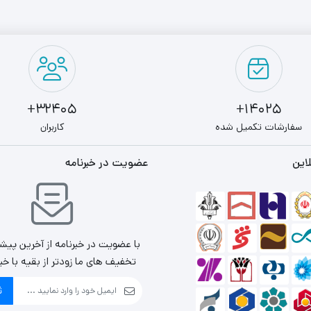
32405+
14025+
سفارشات تکمیل شده
کاربران
این
عضویت در خبرنامه
با عضویت در خبرنامه از آخرین پیش
تخفیف های ما زودتر از بقیه با خب
ث