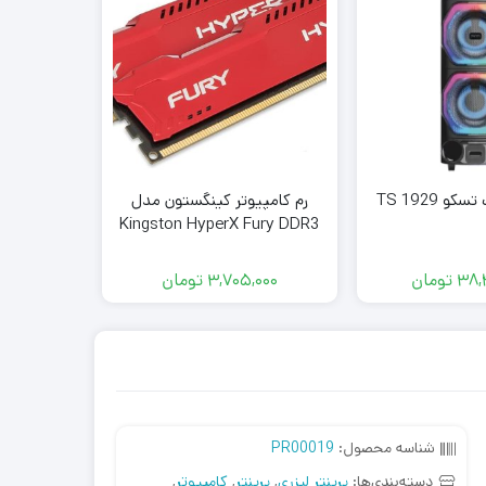
 TS 1929
رم کامپیوتر کینگستون مدل
خنک کننده
Kingston HyperX Fury DDR3
مدل 240R2W1
8GB 1333MHz CL10
38,
تومان
3,705,000
تومان
,000
شناسه محصول:
PR00019
دسته‌بندی‌ها:
پرینتر لیزری
,
پرینتر
,
کامپیوتر
,