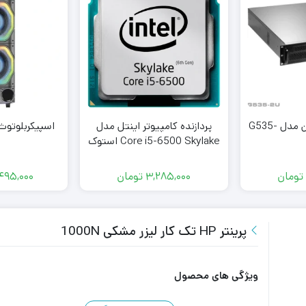
کیس رکمونت گرین مدل G535-
پردازنده کامپیوتر اینتل مدل
اسپیکربلوتوث تسکو
Core i5-6500 Skylake استوک
تومان
3,285,000
تومان
495,000
پرینتر HP تک کار لیزر مشکی 1000N
ویژگی های محصول