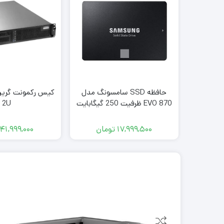
حافظه SSD سامسونگ مدل
EVO 870 ظرفیت 250 گیگابایت
2U
17,999,500
تومان
41,999,000