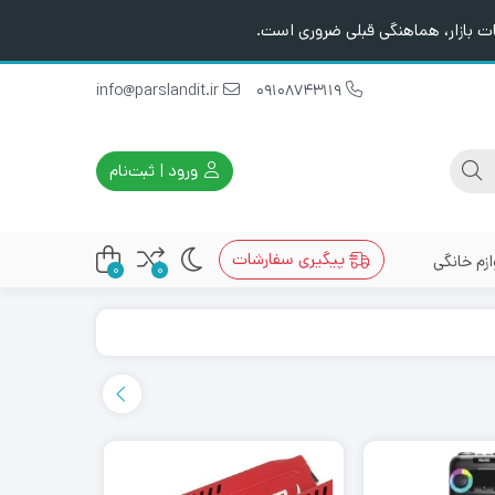
ت بازار، هماهنگی قبلی ضروری است.
info@parslandit.ir
09108743119
ورود | ثبت‌نام
پیگیری سفارشات
ازم خانگی
0
0