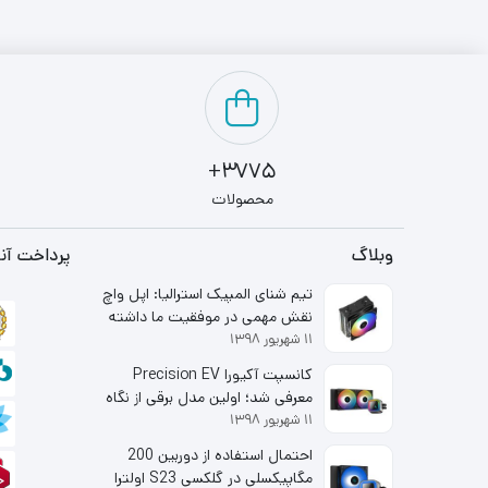
3775+
محصولات
وبلاگ
پرداخت آنل
تیم شنای المپیک استرالیا: اپل واچ
نقش مهمی در موفقیت ما داشته
۱۱ شهریور ۱۳۹۸
است
کانسپت آکیورا Precision EV
معرفی شد؛ اولین مدل برقی از نگاه
۱۱ شهریور ۱۳۹۸
شاخه لوکس هوندا
احتمال استفاده از دوربین 200
مگاپیکسلی در گلکسی S23 اولترا