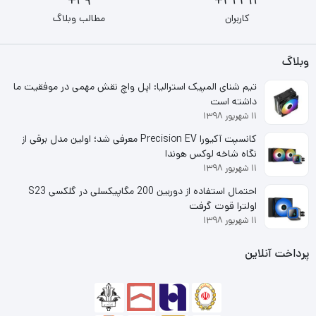
29+
32312+
کاربران
مطالب وبلاگ
وبلاگ
تیم شنای المپیک استرالیا: اپل واچ نقش مهمی در موفقیت ما
داشته است
۱۱ شهریور ۱۳۹۸
کانسپت آکیورا Precision EV معرفی شد؛ اولین مدل برقی از
نگاه شاخه لوکس هوندا
۱۱ شهریور ۱۳۹۸
احتمال استفاده از دوربین 200 مگاپیکسلی در گلکسی S23
اولترا قوت گرفت
۱۱ شهریور ۱۳۹۸
پرداخت آنلاین