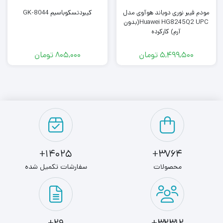
می کند. این پرینتر می تواند تا 80000 برگ را به صورت ماهانه
مودم فیبر نوری دوباند هوآوی مدل
کیبردتسکوباسیم GK-8044
Huawei HG8245Q2 UPC(بدون
چاپ کند و این کار با سرعت حداکثر 38 برگ در دقیقه انجام می
آرم) کارکرده
دهد. با توجه به سرعت این پرینتر، برای مصارفی که در آن سرعت
5,499,500
تومان
805,000
تومان
از اهمیت بالایی برخوردار است، گزینه مناسبی برای خرید محسوب
می شود.
پرینتر لیزری اچ‌ پی LaserJet Pro MFP M428fdn دارای حافظه‌
داخلی 512 مگابایتی و ظرفیت کاغذ ورودی آن برابر با 400 برگ
است که انتخاب آن برای کارهای سنگین را آسان تر می کند.
14025+
3764+
محصولات
سفارشات تکمیل شده