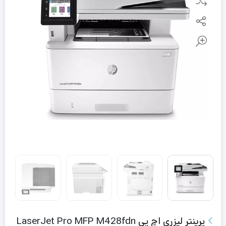
پرینتر لیزری اچ‌ پی LaserJet Pro MFP M428fdn