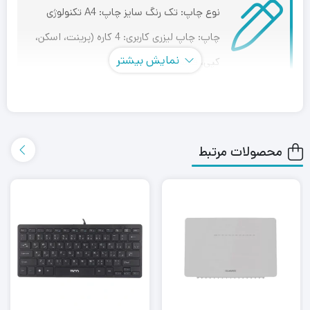
نوع چاپ: تک رنگ سایز چاپ: A4 تکنولوژی
چاپ: چاپ لیزری کاربری: 4 کاره (پرینت، اسکن،
نمایش بیشتر
کپی، فکس)
پرینتر لیزری اچ‌ پی LaserJet Pro MFP M428fdn، چهارکاره
(پرینت، اسکن، کپی، فکس) محصول شرکت HP است. از جمله
محصولات مرتبط
امکانات این پرینتر می توان به چاپ فایل های فلش مموری از
طریق USB، کپی از دو طرف کارت شناسایی در یک روی صفحه
اشاره کرد که باعث صرفه جویی در مصرف کاغذ می شود.
پرینتر لیزری اچ‌ پی LaserJet Pro MFP M428fdn از سرعت و
کشش بالایی برخوردار است به همین علت برای مصارف اداری و
سازمانی که نیاز به فکس دارند بسیار مناسب است. این پرینتر
دارای صفحه نمایش LCD لمسی رنگی است که کار با آن را راحتتر