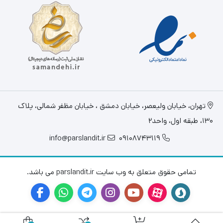
تهران، خيابان وليعصر، خیابان دمشق ، خیابان مظفر شمالی، پلاک
130، طبقه اول، واحد2
info@parslandit.ir
09108743119
تمامی حقوق متعلق به وب سایت parslandit.ir می باشد.