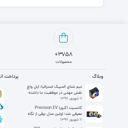
3758+
محصولات
وبلاگ
پرداخت آنل
تیم شنای المپیک استرالیا: اپل واچ
نقش مهمی در موفقیت ما داشته
۱۱ شهریور ۱۳۹۸
است
کانسپت آکیورا Precision EV
معرفی شد؛ اولین مدل برقی از نگاه
۱۱ شهریور ۱۳۹۸
شاخه لوکس هوندا