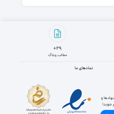
29+
مطالب وبلاگ
نمادهای ما
نهادها و
ر شوید!