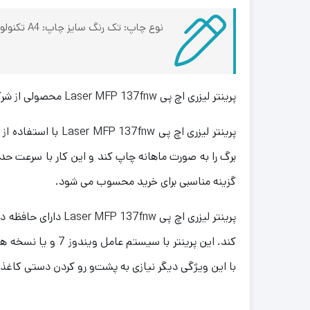
نوع چاپ: تک رنگ سایز چاپ: A4 تکنولوژی چاپ: چاپ لیزری کاربری: 4 کاره (پرینت، اسکن، کپی، فکس)
پرینتر لیزری اچ‌ پی Laser MFP 137fnw محصولی از شرکت «اچ پی» (HP) یک پرینتر 4 کاره (پرینت، اسکن، کپی، فکس) است که برای مصارف خانگی و اداری تولید شده است.
گزینه مناسبی برای خرید محسوب می شود.
کند. این پرینتر ب
با این ویژگی دیگر نیازی به پشت‌و رو کردن دستی کاغ