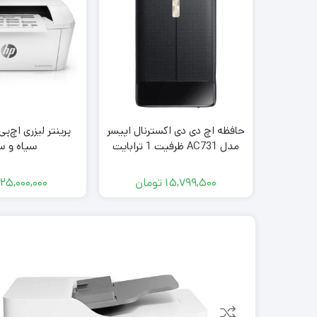
حافظه اچ دی دی اکسترنال اپیسر
مدل AC731 ظرفیت 1 ترابایت
سیاه و س
15,799,500
تومان
25,000,000