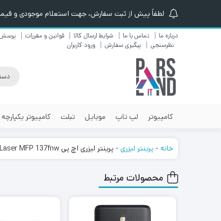
لطفاً پیش از ثبت سفارش، جهت استعلام موجودی و قیمت ن
درباره ما
تماس با ما
شرایط ارسال کالا
قوانین و مقررات
پرسش 
نظرسنجی
پیگیری سفارش
ورود کاربران
کامپیوتر
لپ تاپ
موبایل
تبلت
کامپیوتر یکپارچه
خانه
-
پرینتر لیزری
-
پرینتر لیزری اچ‌ پی Laser MFP 137fnw
محصولات مرتبط