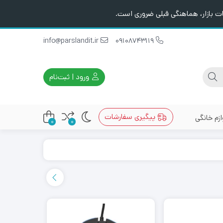
ت بازار، هماهنگی قبلی ضروری است.
info@parslandit.ir
09108743119
ورود | ثبت‌نام
پیگیری سفارشات
ازم خانگی
0
0