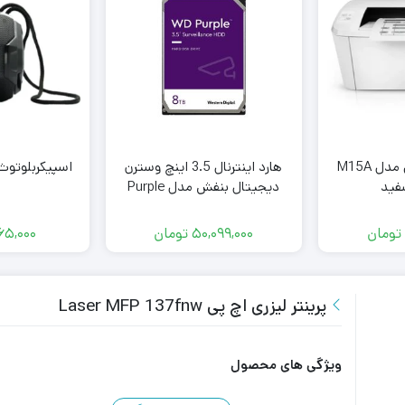
پرینتر لیزری اچ‌پی مدل M15A
هارد اینترنال 3.5 اینچ وسترن
اسپیکربلوتوث تسکو
فید
دیجیتال بنفش مدل Purple
ظرفیت 8 ترابایت شرکتی 12 ماه
گارانتی سلامتی 100%
تومان
50,099,000
تومان
065,000
پرینتر لیزری اچ‌ پی Laser MFP 137fnw
ویژگی های محصول