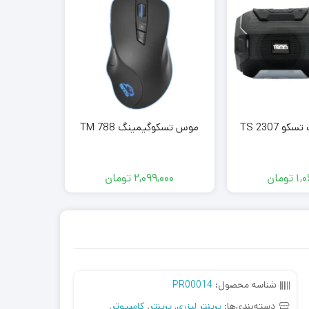
 TS 2307
موس تسکوگیمینگ TM 788
کیبورد 
01-RGB
oard
1,
تومان
2,099,000
تومان
000
شناسه محصول:
PR00014
دسته‌بندی‌ها:
پرینتر لیزری
,
پرینتر
,
کامپیوتر
,