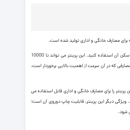
پرینتر لیزری اچ‌ پی Laser MFP 137fnw با استفاده از تمامی موبایل ها و تبلت ها می توانید به آن متصل شده و از پرینت با اسکن آن استفاده کنید. این پرینتر می تواند تا 10000
ه به سرعت این پرینتر، برای مصارفی که در آن سرعت از اهمیت بالایی برخوردار است،
ارای حافظه‌ داخلی 128 مگابایتی و ظرفیت کاغذ ورودی آن برابر با 150 برگ است که این پرینتر را برای مصارف خانگی و اداری قابل استفاده می
ندوز کار نمی‌کند. ویژگی دیگر این پرینتر، قابلیت چاپ دوروی آن است؛
 شود.