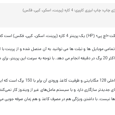
برگ را به صورت ماهانه چاپ کند و این کار با سرعت حداکثر 20 برگ در دقیقه انجام می دهد. با توج
پرینتر لیزری اچ‌ پی Laser MFP 137fnw د
ا سیستم عامل ویندوز 7 و یا نسخه های جدیدتر سازگاری دارد و با سیستم عامل‌های غیر از وی
ذها نیست. با داشتن ویژگی هم در مصرف کاغذ و هم زمان صرفه جویی می