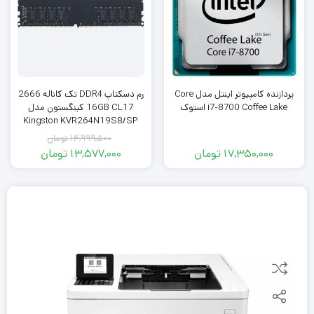
پردازنده کامپیوتر اینتل مدل Core
رم دسکتاپ DDR4 تک کاناله 2666
i7-8700 Coffee Lake استوک
16GB CL17 کینگستون مدل
Kingston KVR264N19S8/SP
14,999,500
تومان
17,350,000
تومان
13,577,000
تومان
قیمت
قیمت
فعلی:
اصلی:
13,577,000
14,999,500
تومان
تومان.
بود.