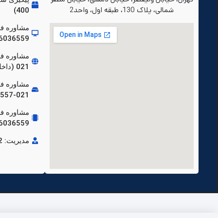
شمالی، پلاک 130، طبقه اول، واحد2
400)
مشاوره فر
86036559-021 (داخلی 
021 (داخلی 120)
86036557-021 (داخل
مشاوره ف
86036559-021 (داخلی 
مدیریت: 88904692-021 (داخلی 210)