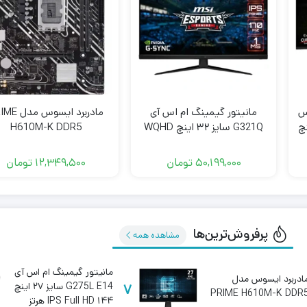
س
مانیتور گیمینگ ام اس آی
مادربرد ایسوس 
ایز ۳۴ اینچ
G321Q سایز ۳۲ اینچ WQHD
H610M-K DDR5
IPS ۱۷۰ هرتز
50,199,000
تومان
12,349,500
تومان
پرفروش‌ترین‌ها
مشاهده همه
مانیتور گیمینگ ام اس آی
ادربرد ایسوس مدل
7
G275L E14 سایز ۲۷ اینچ
PRIME H610M-K DDR
IPS Full HD ۱۴۴ هرتز