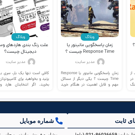
وبلاگ
وبلاگ
؟
زمان پاسخگویی مانیتور یا
علت رنگ بندی هاردهای وس
Response Time چیست ؟
دیجیتال چیست؟
مدیر سایت
مدیر سایت
از
زمان پاسخگویی مانیتور یا Response
کافی است تنها یک بار، سری به ب
در
Time چیست ؟ یکی دیگر از مسائل
بزنید و بخواهید برای کامپیوترتان
نگ
مهم و قابل اهمیت در هنگام خرید
بخرید. اگر انتخابتان هارد و
مانیتور ...
دیجیتال ...
ای ثابت
شماره موبایل
پیگیری سفارشات: 86036659-021 (داخلی
مشاوره فروش مانیتور و جانبی: