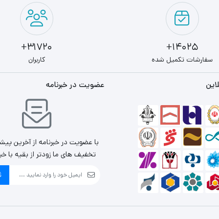
31720+
14025+
سفارشات تکمیل شده
کاربران
این
عضویت در خبرنامه
با عضویت در خبرنامه از آخرین پیش
تخفیف های ما زودتر از بقیه با خب
ث