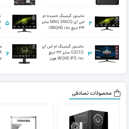
مانیتور گیمینگ خمیده ام
م
2
اس آی MAG 346CQ سایز
5
۳۴ اینچ UWQHD ۱۸۰
هرتز
۸۰
مانیتور گیمینگ ام اس آی
م
3
G321Q سایز ۳۲ اینچ
6
WQHD IPS ۱۷۰ هرتز
۲۷ اینچ z
محصولات تصادفی