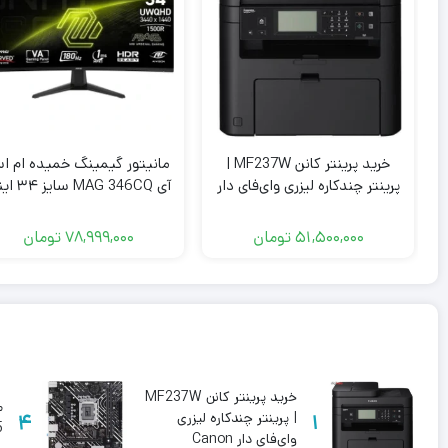
خرید پرینتر کانن MF237W |
مانیتور گیمینگ خمیده ام ا
پرینتر چندکاره لیزری وای‌فای دار
آی MAG 346CQ س
Canon
UWQHD ۱۸۰ هرتز
51,500,000
تومان
78,999,000
تومان
خرید پرینتر کانن MF237W
م
1
| پرینتر چندکاره لیزری
4
5
وای‌فای دار Canon