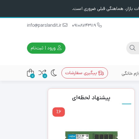
ت بازار، هماهنگی قبلی ضروری است.
info@parslandit.ir
09108743119
ورود | ثبت‌نام
پیگیری سفارشات
ازم خانگی
0
0
پیشنهاد لحظه‌ای
٪6