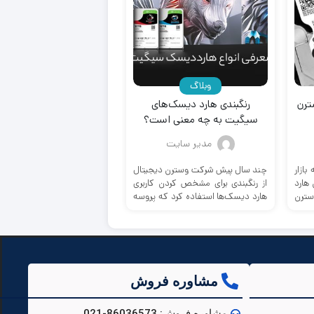
وبلاگ
وبلاگ
ترن
رنگبندی هارد دیسک‌های
تفاوت موس گیمینگ و ع
سیگیت به چه معنی است؟
مدیر سایت
مدیر سایت
ازار
چند سال پیش شرکت وسترن دیجیتال
ممکن است به نظر برسد 
 هارد
از رنگبندی برای مشخص کردن کاربری
ماوس گیمینگ و یک موس م
سترن
هارد دیسک‌ها استفاده کرد که پروسه
تقریباً یکسان هستند. اما، تف
خرید هارد ...
ظریفی بین آن‌ها وجود ...
مشاوره فروش
مشاوره فروش: 86036573-021