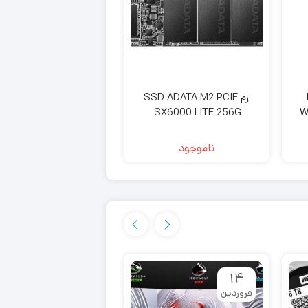
D
رم SSD ADATA M2 PCIE
کیس گیمینگ گیم مکس
amemax Leader TG
SX6000 LITE 256G
W
ناموجود
ناموجود
۱۴
۱۴
فروردین
فروردین