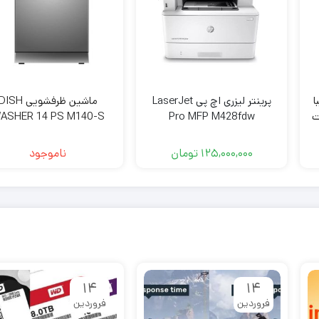
وشیبا
پرینتر لیزری اچ‌ پی LaserJet
ماشین ظرفشویی ISH
رفیت
Pro MFP M428fdw
ASHER 14 PS M140-S
XVISION
125,000,000
تومان
ناموجود
۱۴
۱۴
فروردین
فروردین