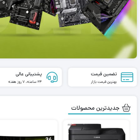
RAM کروشیال ظرفیت 8 گیگابایت –
رم لپ تاپ کروشیال تک کاناله مدل CT8
هدست تسک
فرکانس ۲۶۶۶ مگاهرتز
کانس 3200 مگاهرتز DDR4 تایمینگ
6,978,500
تومان
6,899,500
تومان
00
تضمین قیمت
پشتیبانی عالی
بهترین قیمت بازار
24 ساعته، 7 روز هفته
جدیدترین محصولات