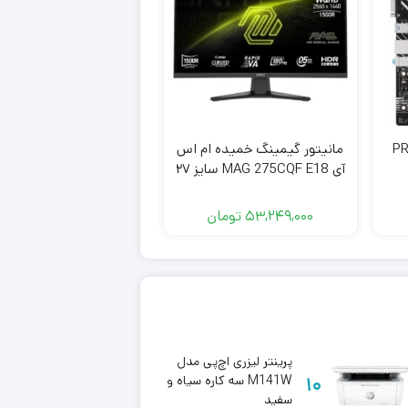
مدل PRIME
مانیتور گیمینگ خمیده ام اس
آی MAG 275CQF E18 سایز ۲۷
اینچ WQHD ۱۸۰ هرتز
HD 240Hz
53,249,000
تومان
34,189,000
تومان
پرینتر لیزری اچ‌پی مدل
حافظه
10
M141W سه کاره سیاه و
13
اینترن
سفید