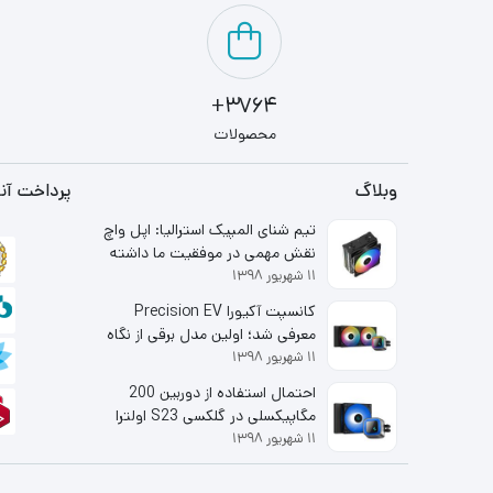
3764+
محصولات
وبلاگ
پرداخت آنل
تیم شنای المپیک استرالیا: اپل واچ
نقش مهمی در موفقیت ما داشته
۱۱ شهریور ۱۳۹۸
است
کانسپت آکیورا Precision EV
معرفی شد؛ اولین مدل برقی از نگاه
۱۱ شهریور ۱۳۹۸
شاخه لوکس هوندا
احتمال استفاده از دوربین 200
مگاپیکسلی در گلکسی S23 اولترا
۱۱ شهریور ۱۳۹۸
قوت گرفت