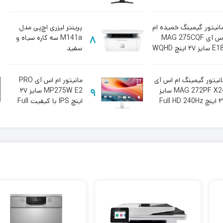
انیتور گیمینگ خمیده ام
پرینتر لیزری اچ‌پی مدل
اس آی MAG 275CQF
8
M141a سه کاره سیاه و
E18 سایز ۲۷ اینچ WQHD
سفید
۱ هرتز
انیتور گیمینگ ام اس آی
مانیتور ام اس آی PRO
MAG 272PF X24 سایز
9
MP275W E2 سایز ۲۷
Full HD 240H
اینچ IPS با کیفیت Full
HD و نرخ تازه‌سازی ۱۲۰
هرتز