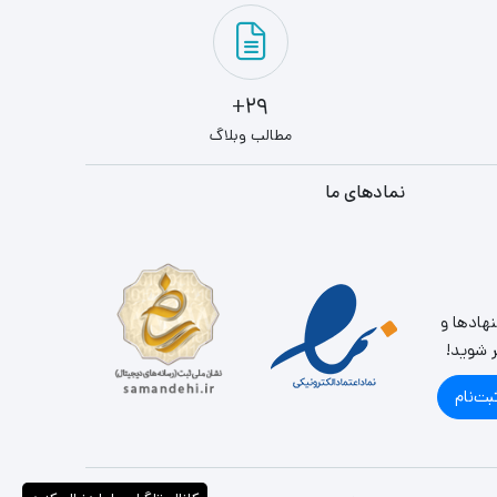
29+
مطالب وبلاگ
نمادهای ما
نهادها و
ر شوید!
بت‌نام