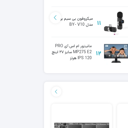
گیگاب
حافظه
میکروفون بی سیم بویا
11
14
اینترن
مدل BY- V10
گیگاب
مانیتور ام اس آی PRO
حافظه
12
MP275 E2 سایز ۲۷ اینچ
15
اینترن
IPS 120 هرتز
گیگاب