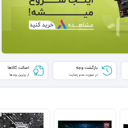
و مدل TH 5016
رم کامپیوتر کینگستون DDR4 تک کاناله
2666مگاهرتز CL16 مدل HyperX FURY
ظرفیت 8 گیگابایت
1,450,000
تومان
8,697,500
تومان
1,345,0
تومان
7,794,000
تومان
بازگشت وجه
اصالت کالاها
در صورت عدم رضایت
از برترین برندها