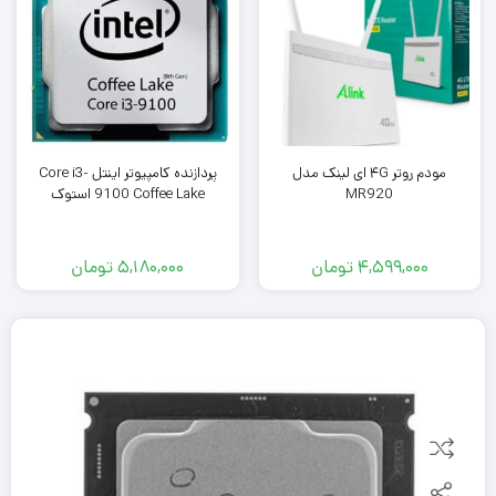
مودم روتر ۴G ای لینک مدل
پردازنده کامپیوتر اینتل Core i3-
MR920
9100 Coffee Lake استوک
4,599,000
تومان
5,180,000
تومان