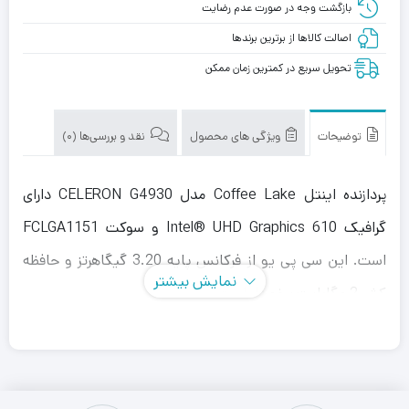
بازگشت وجه در صورت عدم رضایت
اصالت کالاها از برترین برندها
تحویل سریع در کمترین زمان ممکن
توضیحات
ویژگی های محصول
نقد و بررسی‌ها (0)
پردازنده اینتل Coffee Lake مدل CELERON G4930 دارای
گرافیک Intel® UHD Graphics 610 و سوکت FCLGA1151
است. این سی پی یو از فرکانس پایه 3.20 گیگاهرتز و حافظه
نمایش بیشتر
کش 2 مگابایت برخوردار است.
این سی پی یو دارای تکنولوژی ساخت 14 نانومتر و سری
Celeron G4930 است. این محصول از حداکثر حافظه 64
گیگابایت پشتیبانی می کند و دارای فرکانس حافظه رم 2400