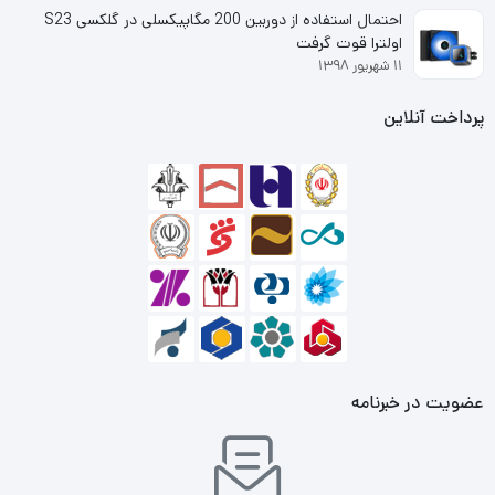
100.000 ساعت
احتمال استفاده از دوربین 200 مگاپیکسلی در گلکسی S23
اولترا قوت گرفت
کانکتور پردازنده
۱۱ شهریور ۱۳۹۸
دارد
پرداخت آنلاین
کانکتور مادربورد
1x(20+4)24-pin
کانکتور SATA
6
کانکتور PCI-E
4 * PCI-E/6+2-Pin
راندمان مصرف انرژی
عضویت در خبرنامه
90%
مزایا و معایب