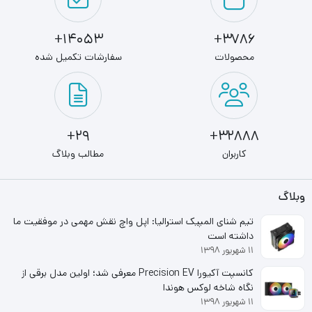
کاربری
کامپیوتر
14053+
3786+
محصولات
سفارشات تکمیل شده
مشخصات فنی
تعداد پین
24 پین
29+
32888+
تعداد فن
کاربران
مطالب وبلاگ
1
نوع منبع تغذیه
وبلاگ
ATX 12V
تیم شنای المپیک استرالیا: اپل واچ نقش مهمی در موفقیت ما
داشته است
ایتم های حفاظتی
۱۱ شهریور ۱۳۹۸
OVP, UVP, OPP, OTP, SCP, OCP
کانسپت آکیورا Precision EV معرفی شد؛ اولین مدل برقی از
نگاه شاخه لوکس هوندا
عمر مفید(MTBF)
۱۱ شهریور ۱۳۹۸