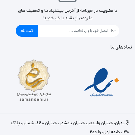
مزایا
با عضویت در خبرنامه از آخرین پیشنهادها و تخفیف های
راندمان 90 درصد همراه با گواهی 80plus Gold
ما زودتر از بقیه با خبر شوید!
استفاده از مدارات الکترونیکی DC-DC به منظور تثبیت و
ثبت‌نام
ارائه ولتاژ پایدار در دمای 40 درجه سانتیگراد
طراحی منحصربفرد با قابلیت روغنکاری خودکار و مقاومت
نمادهای ما
فوق العاده در برابر نفوذ گرد و غبار (استاندارد IPX6)
فن 120 میلیمتری همراه با موتور محفظه ای HDB و تیغه
های حرفه ای با تولید حداقل نویز صوتی
استفاده از چیپ اختصاصی به منظور کاهش محسوس
نویز صوتی حاصل از لرزش تیغه های خنک کننده همراه با
کاهش توان
تهران، خيابان وليعصر، خیابان دمشق ، خیابان مظفر شمالی، پلاک
130، طبقه اول، واحد2