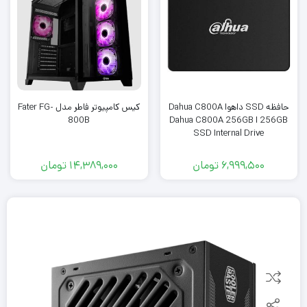
حافظه SSD داهوا Dahua C800A
کیس کامپیوتر فاطر مدل Fater FG-
256GB ا Dahua C800A 256GB
800B
SSD Internal Drive
6,999,500
تومان
14,389,000
تومان