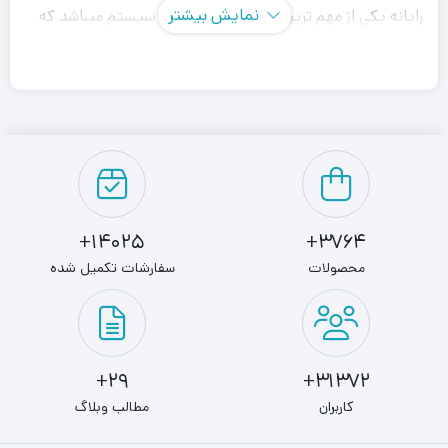
نمایش بیشتر
رایانه یکی از مهم ‌ترین و کلیدی ترین اجزاء سیستم میباشد که
متاسفانه چندان مورد توجه قرار نمیگیرد
درصورتی که حتی اگر سیستم شما بهترین قطعات را داشته باشد
ولی منبع تغذیه نامناسبی داشته باشید به دلایل مختلفی از
جمله عدم توانایی تامین انرژی مورد نیاز، عدم کنترل نوسان،
کاهش پرفرمنس در شرایط فشار کاری، عدم دفع صحیح
14025+
3764+
الکتریسیته ساکن، عدم تهویه صحیح و مناسب به مقدار قابل
محصولات
سفارشات تکمیل شده
توجهی سطح سیستم خود و عملکرد و حتی عمر قطعات آن را
پایین آورده‌ اید.
متاسفانه عموما پارو کیس کامپیوتر را بر اساس قدرت و میزان
29+
31372+
توانایی شان، شناخته و مقایسه میکنند اما به غیر از میزان توان
کاربران
مطالب وبلاگ
عوامل بسیار مهم دیگری نیز وجود دارد که باید به آنها نیز توجه