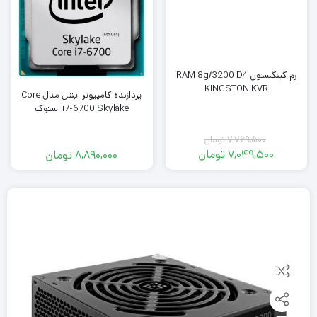
رم کینگستون RAM 8g/3200 D4
KINGSTON KVR
پردازنده کامپیوتر اینتل مدل Core
i7-6700 Skylake استوک
7,769,500
تومان
7,049,500
تومان
8,890,000
تومان
قیمت
قیمت
فعلی:
اصلی:
7,769,500
7,049,500
تومان
تومان.
بود.