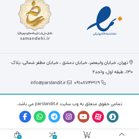
تهران، خيابان وليعصر، خیابان دمشق ، خیابان مظفر شمالی، پلاک
130، طبقه اول، واحد2
info@parslandit.ir
09108743119
تمامی حقوق متعلق به وب سایت parslandit.ir می باشد.
0
0