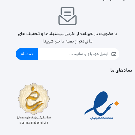
شارژر همراه نیز 135.5*67*15 میلی‌متر است.
این پاوربانک در رنگ‌‌های سفید و مشکی با ظرفیت 10000 میلی
با عضویت در خبرنامه از آخرین پیشنهادها و تخفیف های
آمپر دارای باتری لیتیوم پلیمری نیز می‌باشد. همچنین حداکثر
ما زودتر از بقیه با خبر شوید!
توان خروجی کل این کالا نیز 10.5 وات است.
ثبت‌نام
نمادهای ما