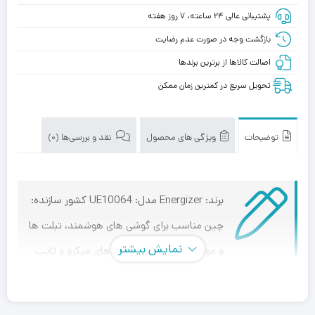
پشتیبانی عالی ۲۴ ساعته، ۷ روز هفته
بازگشت وجه در صورت عدم رضایت
اصالت کالاها از برترین برندها
تحویل سریع در کمترین زمان ممکن
توضیحات
ویژگی های محصول
نقد و بررسی‌ها (0)
برند: Energizer مدل: UE10064 کشور سازنده:
چین
مناسب برای گوشی های هوشمند، تبلت ها
نمایش بیشتر
و موارد مشابه
دارای ورودی های میکرو و تایپ
سی دارای دو خروجی USB امکان شارژ همزمان دو دستگاه دارای
نشانگر LED Indicator اقلام همراه شامل دفترچه راهنما و کابل