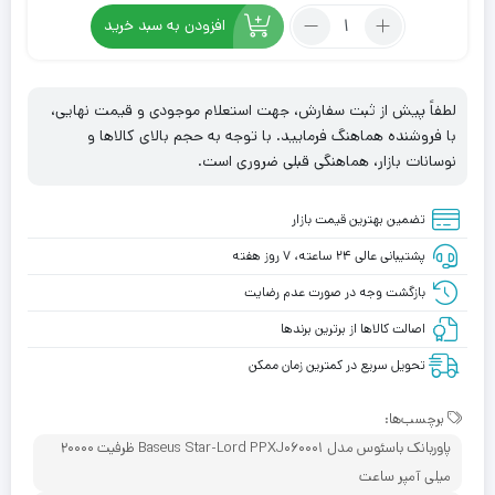
تعداد:
افزودن به سبد خرید
پاوربانک
باسئوس
مدل
لطفاً پیش از ثبت سفارش، جهت استعلام موجودی و قیمت نهایی،
Baseus
با فروشنده هماهنگ فرمایید. با توجه به حجم بالای کالاها و
Star-
نوسانات بازار، هماهنگی قبلی ضروری است.
Lord
PPXJ060001
تضمین بهترین قیمت بازار
ظرفیت
20000
پشتیبانی عالی ۲۴ ساعته، ۷ روز هفته
میلی
بازگشت وجه در صورت عدم رضایت
آمپر
اصالت کالاها از برترین برندها
ساعت
تحویل سریع در کمترین زمان ممکن
برچسب‌ها:
پاوربانک باسئوس مدل Baseus Star-Lord PPXJ060001 ظرفیت 20000
میلی آمپر ساعت