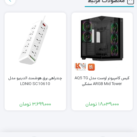
محصولات مرتبط
ظرفیت 20000 میلی آمپر ساعت دارای ظرفیت اسمی 20000
میلی آمپر ساعت و حداکثر توان خروجی 22.5 وات یکی از
پاوربانک‌های جدید شرکت بیسوس است. پاوربانک Baseus
PPXJ060001 از ABS و PC ساخته شده است و فرآیند آبکاری
تابشی باعث شده اثر انگشت را کمتر جذب می کند. نوع باتری آن
نیز لیتیوم پلیمری است. برای نمایش میزان شارژ باقی مانده
پاوربانک یک نمایشگر دیجیتال روی بدنه پاوربانک بیسوس
کیس کامپیوتر اوست مدل AQ5 TG
چندراهی برق هوشمند الدینیو مدل
Star-Lord PPXJ060001 وجود دارد که باتری باقی مانده را به
ARGB Mid Tower مشکی
LDNIO SC10610
صورت درصد به شما نمایش می دهد.
18,039,000
تومان
3,699,000
تومان
ابعاد پاوربانک برابر 154.8×69.4×29.5 میلیمتر است و وزنی برابر
450 گرم دارد. داخل پک محصول یک کابل Type C به طول 30
سانتی متر با شدت جریان 3A قرار دارد. پاوربانک Baseus