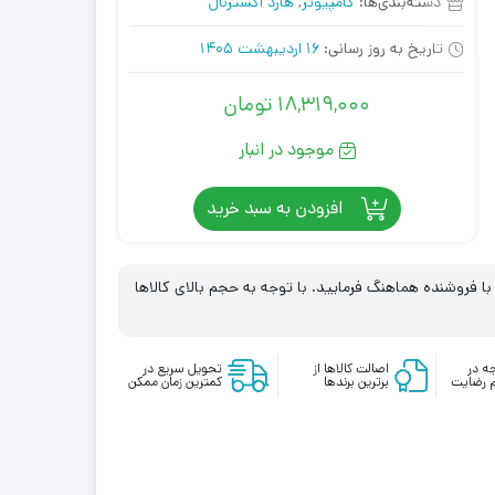
دسته‌بندی‌ها:
کامپیوتر
,
هارد اکسترنال
تاریخ به روز رسانی:
16 اردیبهشت 1405
18,319,000
تومان
موجود در انبار
افزودن به سبد خرید
 فروشنده هماهنگ فرمایید. با توجه به حجم بالای کالاها
ه در
اصالت کالاها از
تحویل سریع در
 رضایت
برترین برندها
کمترین زمان ممکن