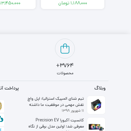
1,188,000
تومان
13,450,000
3764+
محصولات
وبلاگ
پرداخت آنل
تیم شنای المپیک استرالیا: اپل واچ
نقش مهمی در موفقیت ما داشته
۱۱ شهریور ۱۳۹۸
است
کانسپت آکیورا Precision EV
معرفی شد؛ اولین مدل برقی از نگاه