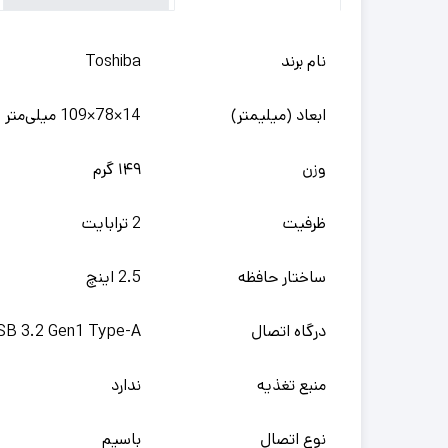
نام برند
Toshiba
ابعاد (میلیمتر)
14×78×109 میلی‌متر
وزن
۱۴۹ گرم
ظرفیت
2 ترابایت
ساختار حافظه
2.5 اینچ
درگاه اتصال
SB 3.2 Gen1 Type-A
منبع تغذیه
ندارد
نوع اتصال
باسیم