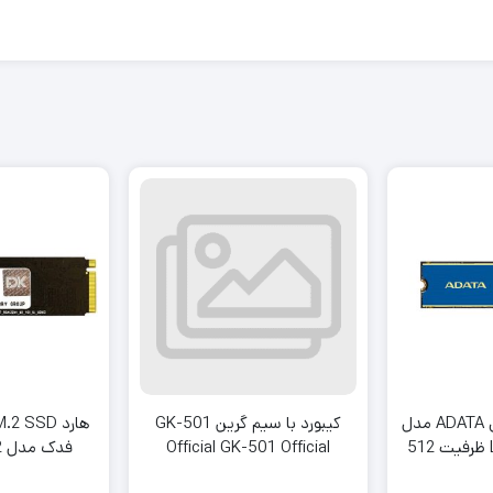
حافظه اس اس دی ADATA مدل
کیبورد با سیم گرین GK-501
LEGEND710 M.2 ظرفیت 512
Official GK-501 Official
فدک مدل SSD FDK M.2
یت
Multimedia Keyboard