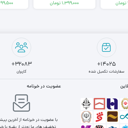
تومان
1,399,000
تومان
499,500
32083+
14025+
سفارشات تکمیل شده
کاربران
این
عضویت در خبرنامه
با عضویت در خبرنامه از آخرین پیش
تخفیف های ما زودتر از بقیه با خب