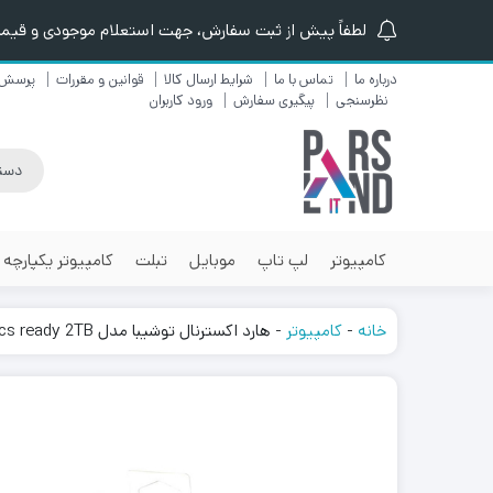
لطفاً پیش از ثبت سفارش، جهت استعلام موجودی و قیمت ن
درباره ما
تماس با ما
شرایط ارسال کالا
قوانین و مقررات
پرسش 
نظرسنجی
پیگیری سفارش
ورود کاربران
کامپیوتر
لپ تاپ
موبایل
تبلت
کامپیوتر یکپارچه
خانه
-
کامپیوتر
-
هارد اکسترنال توشیبا مدل Canvio Basics ready 2TB