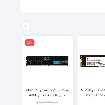
٪20
هارد M.2 SSD اینترنال 512GB
رم کامپیوتر کروشیال تک کاناله
هارد اکست
مدل CT16 فرکانس 4800
مدل My Passport 5TB
مگاهرتز DDR5 تایمینگ CL40
45,998,000
تومان