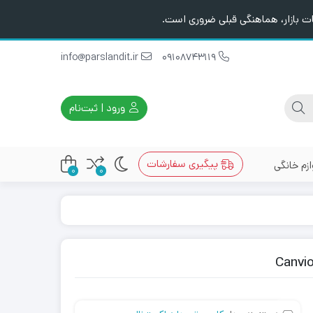
ت بازار، هماهنگی قبلی ضروری است.
info@parslandit.ir
09108743119
ورود | ثبت‌نام
پیگیری سفارشات
ازم خانگی
0
0