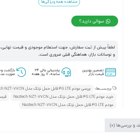
مشاهده همه ویژگی‌ها
سوالی دارید؟
لطفاً پیش از ثبت سفارش، جهت استعلام موجودی و قیمت نهایی، با
و نوسانات بازار، هماهنگی قبلی ضروری است.
تضمین بهترین
پشتیبانی عالی ۲۴
بازگشت وج
قیمت بازار
ساعته، ۷ روز هفته
صورت عدم
برچسب‌ها:
بررسی مودم 4G LTE قابل حمل نزتک مدل Naztech NZT-77CN
خرید مودم 4G LTE قابل حمل نزتک مدل Naztech NZT-77CN
قیمت مودم 4G LTE 
مودم 4G LTE قابل حمل نزتک مدل Naztech NZT-77CN
 و بررسی‌ها (0)