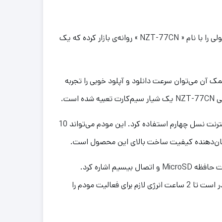
مودم‌های 4G به‌سرعت در حال گسترش هستند و دارند جای اتصال ADSL را برای اتصال به اینترنت می‌گیرند. شرکت «نزتک» محصولی را با نام « NZT-77CN » روانه‌ی بازار کرده که یک
ترنت همراه (4G) به‌خوبی پشتیبانی می‌کند که به کمک آن می‌توان سرعت دانلود و آپلود خوبی را تجربه
مودم 4G نزتک مدل NZT-77CN انرژی خود را از یک باتری جداشدنی تأمین می‌کند. به کمک این باتری تا 4 ساعت می‌توان از اینترنت نسل چهارم استفاده کرد. این مودم می‌تواند 10
از رابط های مودم 4G LTE قابل حمل نزتک مدل Naztech NZT-77CN می توان به پورت microUSB، شیار سیم کارت، شیار کارت حافظه MicroSD و اتصال بیسیم اشاره کرد.
همینطور یک عدد باتری لیتیوم‌ یونی با ظرفیت 2000 میلی‌آمپر ساعت درون مودم 4G نزتک 77C تعبیه شده است. این باتری قادر است تا 2 ساعت انرژی لازم برای فعالیت مودم را