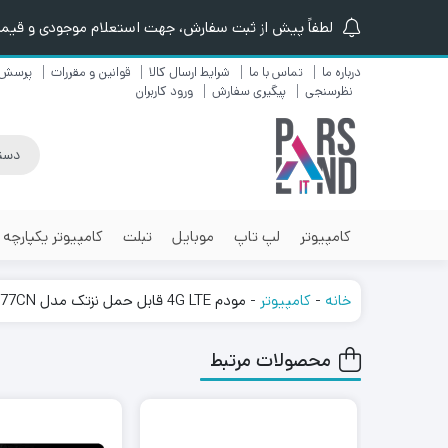
لطفاً پیش از ثبت سفارش، جهت استعلام موجودی و قیمت ن
درباره ما
تماس با ما
شرایط ارسال کالا
قوانین و مقررات
پرسش 
نظرسنجی
پیگیری سفارش
ورود کاربران
کامپیوتر
لپ تاپ
موبایل
تبلت
کامپیوتر یکپارچه
خانه
-
کامپیوتر
-
مودم 4G LTE قابل حمل نزتک مدل Naztech NZT-77CN
محصولات مرتبط