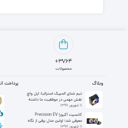
3764+
محصولات
وبلاگ
پرداخت آنل
تیم شنای المپیک استرالیا: اپل واچ
نقش مهمی در موفقیت ما داشته
۱۱ شهریور ۱۳۹۸
است
کانسپت آکیورا Precision EV
معرفی شد؛ اولین مدل برقی از نگاه
۱۱ شهریور ۱۳۹۸
شاخه لوکس هوندا