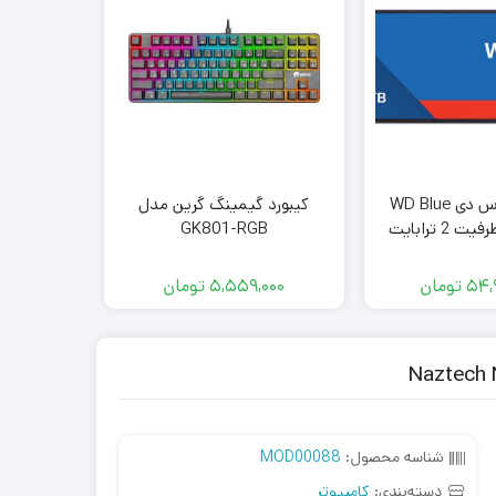
حافظه اس اس دی WD Blue
کیبورد گیمینگ گرین مدل
اسپیکربلوتوث 
GK801-RGB
54,
تومان
5,559,000
تومان
000
شناسه محصول:
MOD00088
دسته‌بندی:
کامپیوتر