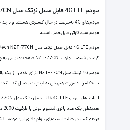
مودم 4G LTE قابل حمل نزتک مدل Naztech NZT-77CN
مودم سیم‌کارتی قابل‌حمل است.
کرد. در قسمت جلویی NZT-77CN صفحه‌نمایشی به چشم می‌خورد که می‌تواند اطلاعات خوبی به کاربر ارائه کند. در قسمت پشتی NZT-77CN یک شیار سیم‌کارت تعبیه شده است.
دستگاه را به‌صورت هم‌زمان به اینترنت متصل کند. گفتنی است این محصول دارای استانداردهای 
فراهم کند. در حالت استندبای دوام باتری این مودم تا 4 ساعت هم می رسد.