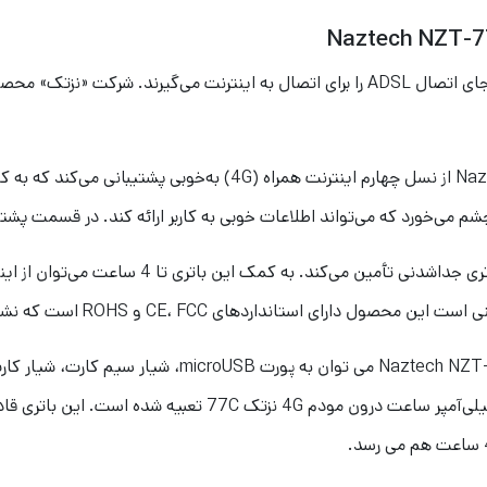
مودم 4G LTE قابل حمل نزتک مدل Naztech NZT-77CN از نسل چهارم این
CE، FCC و ROHS است که نشان‌دهنده کیفیت ساخت بالای این محصول است.