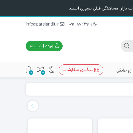
ت بازار، هماهنگی قبلی ضروری است.
info@parslandit.ir
09108743119
ورود | ثبت‌نام
پیگیری سفارشات
ازم خانگی
0
0