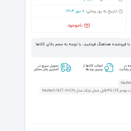
تاریخ به روز رسانی:
8 مهر 1404
ناموجود
 فروشنده هماهنگ فرمایید. با توجه به حجم بالای کالاها
ه در
اصالت کالاها از
تحویل سریع در
 رضایت
برترین برندها
کمترین زمان ممکن
قابل حمل نزتک مدل Naztech NZT-77CN