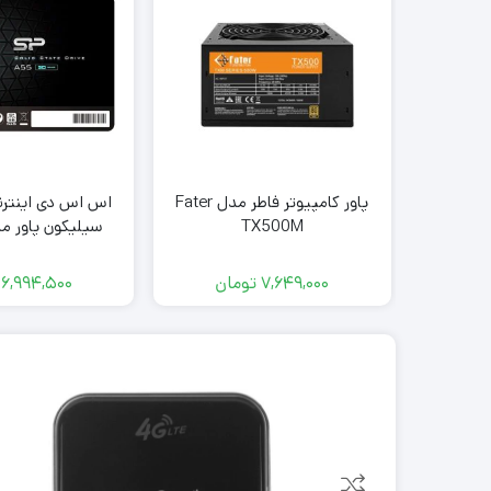
پاور کامپیوتر فاطر مدل Fater
TX500M
power Ace A55 ظرفیت 256G
7,649,000
تومان
6,994,500