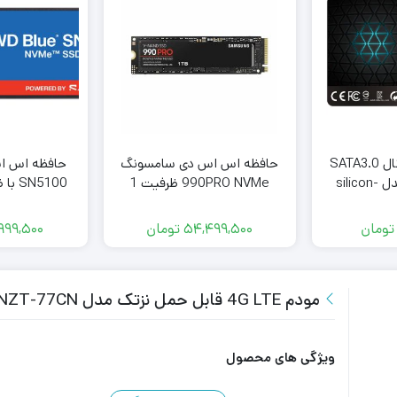
اس اس دی اینترنال SATA3.0
حافظه اس اس دی سامسونگ
سیلیکون پاور مدل silicon-
990PRO NVMe ظرفیت 1
SN5100 با ظرفیت 2 ترابایت
ترابایت
تومان
54,499,500
تومان
999,500
مودم 4G LTE قابل حمل نزتک مدل Naztech NZT-77CN
ویژگی های محصول