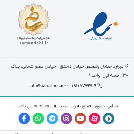
تهران، خيابان وليعصر، خیابان دمشق ، خیابان مظفر شمالی، پلاک
130، طبقه اول، واحد2
info@parslandit.ir
09108743119
تمامی حقوق متعلق به وب سایت parslandit.ir می باشد.