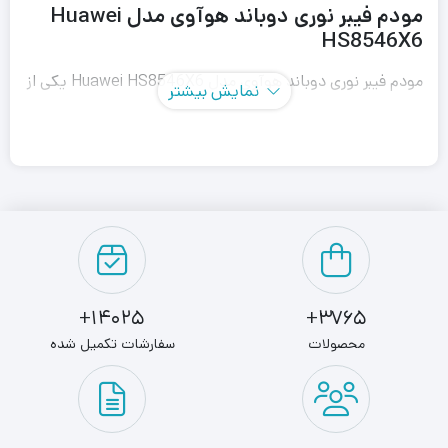
مودم فیبر نوری دوباند هوآوی مدل Huawei
HS8546X6
مودم فیبر نوری دوباند هوآوی مدل Huawei HS8546X6 یکی از
نمایش بیشتر
بهترین مودم های موجود در بازار می باشد. اگر به دنبال یکی از
بهترین مودم‌ های فیبر نوری موجود در بازار هستید که توسط یک
برند معتبر تولید شده باشد بهترین گزینه مودم فیبر نوری دوبانده
هوآوی (Huawei) با فناوری (وای فای 6) است. توجه داشته
باشید این مودم در حال حاضر یکی از پرفروش‌ترین مودم‌ های
فیبر نوری به شمار می‌رود.
14025+
3765+
محصولات
سفارشات تکمیل شده
زیرا طراحی ظاهری آن بسیار زیبا می‌باشد، قطعاتی که در تولید آن
استفاده شده بسیار با کیفیت است. از سوی دیگر قیمت این
مودم نسبت به مودم‌های دیگر هم رده خود مناسب‌ تر می‌باشد.