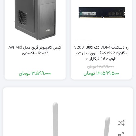
رم دسکتاپ DDR4 تک کاناله 3200
کیس کامپیوتر گرین مدل Ava Mid
مگاهرتز cl22 کینگستون مدل kvr
Tower خاکستری
ظرفیت 16 گیگابایت
14,289,000
تومان
13,599,500
تومان
3,599,000
تومان
قیمت
قیمت
فعلی:
اصلی:
13,599,500
14,289,000
تومان
تومان.
بود.