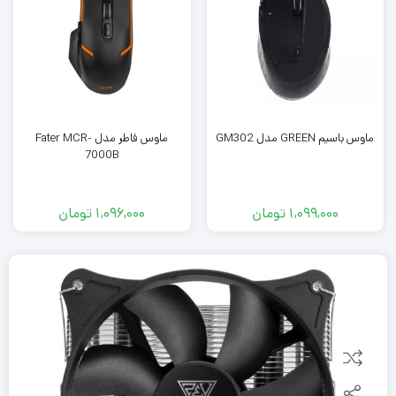
ماوس باسیم GREEN مدل GM302
ماوس فاطر مدل Fater MCR-
7000B
1,099,000
تومان
1,096,000
تومان