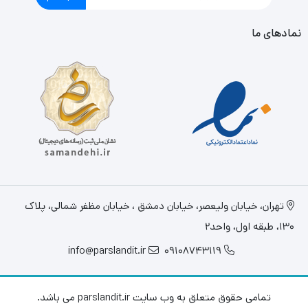
نمادهای ما
تهران، خيابان وليعصر، خیابان دمشق ، خیابان مظفر شمالی، پلاک
130، طبقه اول، واحد2
info@parslandit.ir
09108743119
تمامی حقوق متعلق به وب سایت parslandit.ir می باشد.