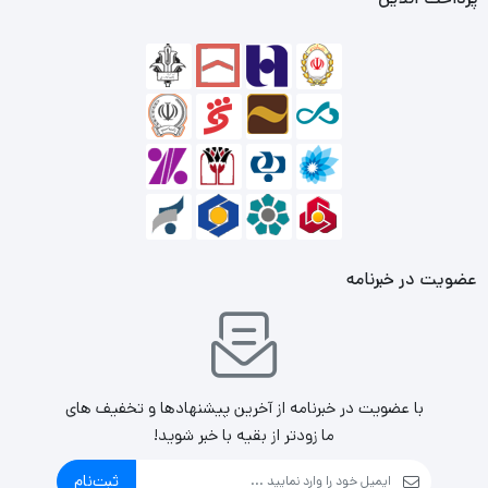
LGA2066 / LGA2011 / AM4 / AM3/ FM2 و …
خنک کننده بادی شامل هیت سینک و چهار لوله انتقال حرارت از
جنس مس با امکان ارائه خنک کنندگی هر چه بیشتر
مجهز به 1 فن 120 میلی متری با بلبرینگ Hydraulic و سرعت
چرخش 800~2000 دور در دقیقه و میزان نویز 10 تا 31 دسی بل
فن ساخته شده از متریال آلومینیومی، جریان هوای عبوری فن در
عضویت در خبرنامه
بیشترین میزان برابر با 70.2 فوت مکعب بر دقیقه و فشار هوای
2.7mm/H2O
با عضویت در خبرنامه از آخرین پیشنهادها و تخفیف های
ما زودتر از بقیه با خبر شوید!
ثبت‌نام