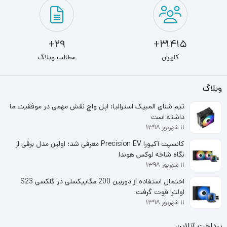
29+
31415+
کاربران
مطالب وبلاگ
وبلاگ
تیم شنای المپیک استرالیا: اپل واچ نقش مهمی در موفقیت ما
داشته است
۱۱ شهریور ۱۳۹۸
کانسپت آکیورا Precision EV معرفی شد؛ اولین مدل برقی از
نگاه شاخه لوکس هوندا
کانکتور برق فن 4 پین با کنترلر سرعت فن (PWM) و ولتاژ اسمی
۱۱ شهریور ۱۳۹۸
احتمال استفاده از دوربین 200 مگاپیکسلی در گلکسی S23
12 ولت
اولترا قوت گرفت
۱۱ شهریور ۱۳۹۸
سازگار با سوکت پردازنده های کمپانی اینتل و AMD نظیر
پرداخت آنلاین