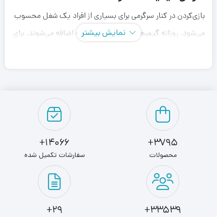
بازی‌کردن در کنار سرگرمی برای بسیاری از افراد یک شغل محسوب
نمایش بیشتر
می‌شود. روزانه گیمرهای زیادی به این چرخه اضافه می‌شوند. برای
لذت‌بردن از فضای بازی و حرفه‌ای بازی‌کردن داشتن ابزار مناسب از
ضروریات کار است.
ماوس گیمینگ
برای یک مبارزه بی عیب و نقص حکم شمشیر را
دارد. جنگجو بدون سلاح مناسب قطعاً بازنده خواهد بود. اکثر
گیمرها به دنبال ماوس های حرفه ای تری میروند بتواند قابلیت
14066+
3795+
های منحصر به فرد و قدرتمندی را هم در اختیار آنها بگذارد.
محصولات
سفارشات تکمیل شده
ماوس گیمینگ تسکو TSCO TM2035 با ویژگی‌های فوق‌العاده
یک ماوس حرفه‌ای برای نبردی سهمگین شما را آماده می‌کند.
ماوس گیمینگ تسکو TSCO TM2035 در ابعاد 43×80×125
29+
33539+