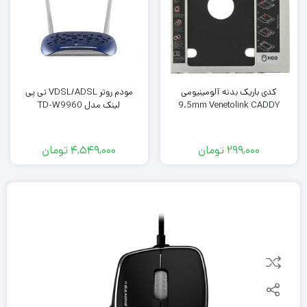
کدی باریک بدنه آلومینیومی
مودم روتر VDSL/ADSL تی پی
9.5mm Venetolink CADDY
لینک مدل TD-W9960
299,000
تومان
4,549,000
تومان