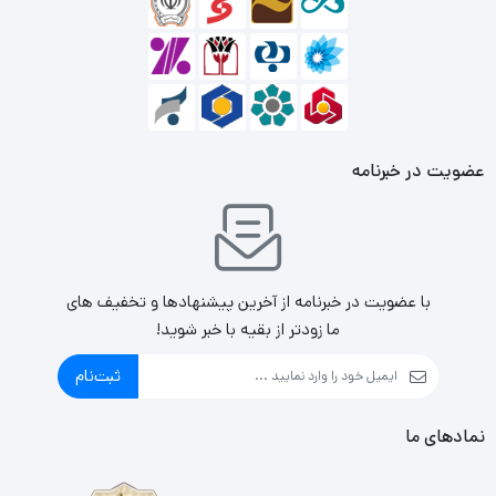
مداوم باعث تعریق دستان شما نمی‌شود.
نورپردازی LED
آن از نوع RGB بوده و کاملاً نشانه‌های یک
ماوس گیمینگ حرفه‌ای را دارد. از اقلام همراه آن می‌توان به یک
کابل شارژ و دانگل USB اشاره کرد. سوئیچ‌های این
کیبورد
عضویت در خبرنامه
Omron بوده و ضربه‌پذیری آن معادل 50 میلیون بار است.
ماوس گیمینگ تسکو TSCO TM2035 یک ماوس گیمینگ با
طراحی و ظاهری زیبا و منحصربه‌فرد که می‌تواند جلوه زیبایی به
با عضویت در خبرنامه از آخرین پیشنهادها و تخفیف های
میز شما ببخشد.
ما زودتر از بقیه با خبر شوید!
ثبت‌نام
نمادهای ما