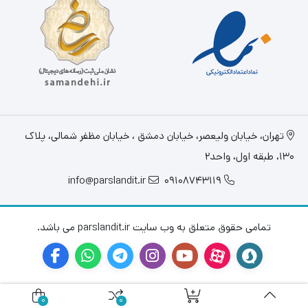
تهران، خيابان وليعصر، خیابان دمشق ، خیابان مظفر شمالی، پلاک
130، طبقه اول، واحد2
info@parslandit.ir
09108743119
تمامی حقوق متعلق به وب سایت parslandit.ir می باشد.
0
0