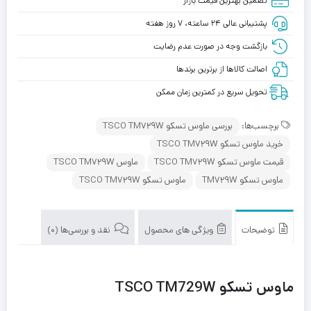
تضمین بهترین قیمت بازار
پشتیبانی عالی ۲۴ ساعته، ۷ روز هفته
بازگشت وجه در صورت عدم رضایت
اصالت کالاها از برترین برندها
تحویل سریع در کمترین زمان ممکن
برچسب‌ها:
بررسی ماوس تسکو TSCO TM729W
خرید ماوس تسکو TSCO TM729W
قیمت ماوس تسکو TSCO TM729W
ماوس TSCO TM729W
ماوس تسکو TM729W
ماوس تسکو TSCO TM729W
توضیحات
ویژگی های محصول
نقد و بررسی‌ها (0)
ماوس تسکو TSCO TM729W