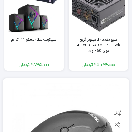
منبع تغذیه کامپیوتر گرین
اسپیکرسه تیکه تسکو gs 2111
GP850B-GXD 80 Plus Gold
توان 850 وات
25,084,000
تومان
2,795,000
تومان