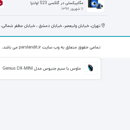
مگاپیکسلی در گلکسی S23 اولترا
۱۱ شهریور ۱۳۹۸
قوت گرفت
تهران، خيابان وليعصر، خیابان دمشق ، خیابان مظفر شمالی، پلاک 130، طبقه اول
تمامی حقوق متعلق به وب سایت parslandit.ir می باشد.
ماوس با سیم جنیوس مدل Genius DX-MINI