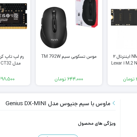
اس اس دی NM620 اینترنال ۲
موس تسکوبی سیم TM 792W
رم لپ تاپ کر
ترابایت لکسر M.2 NVMe ا Lexar
NM620 M.2
Inter
ظرفیت 32 گیگابایت
تومان
644,000
تومان
498,500
ماوس با سیم جنیوس مدل Genius DX-MINI
ویژگی های محصول