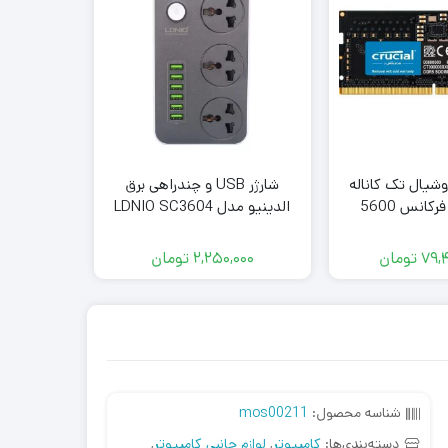
وشیال تک کاناله
شارژر USB و چندراهی برق
مدل CT32 فرکانس 5600
الدینیو مدل LDNIO SC3604
B
مگاهرتز DDR5 تایمینگ CL46
79,
تومان
2,250,000
تومان
000
شناسه محصول:
mos00211
دسته‌بندی‌ها:
کامپیوتر
,
لوازم جانبی کامپیوتر
,