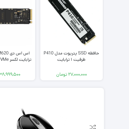
حافظه SSD پتریوت مدل P410
ظرفیت ۱ ترابایت
 2280 NVMe 2TB
nal SSD 5
27,000,000
تومان
38,999,500