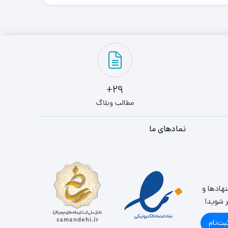
29+
مطالب وبلاگ
نمادهای ما
نهادها و
ر شوید!
بت‌نام