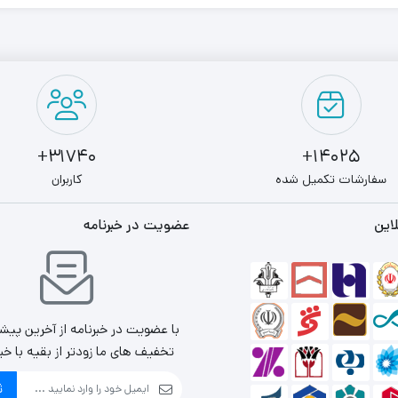
31740+
14025+
سفارشات تکمیل شده
کاربران
این
عضویت در خبرنامه
با عضویت در خبرنامه از آخرین پیش
تخفیف های ما زودتر از بقیه با خب
ث