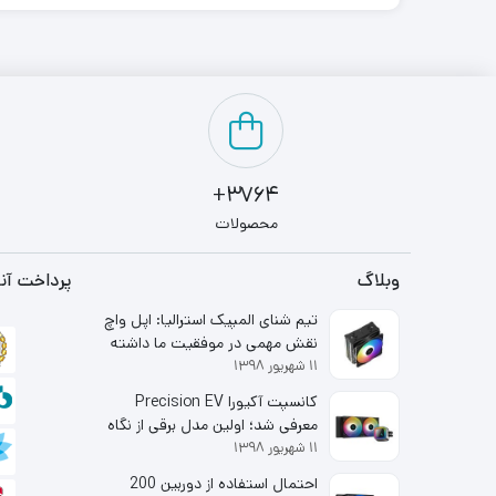
3764+
محصولات
وبلاگ
پرداخت آنل
تیم شنای المپیک استرالیا: اپل واچ
نقش مهمی در موفقیت ما داشته
۱۱ شهریور ۱۳۹۸
است
کانسپت آکیورا Precision EV
معرفی شد؛ اولین مدل برقی از نگاه
۱۱ شهریور ۱۳۹۸
شاخه لوکس هوندا
احتمال استفاده از دوربین 200