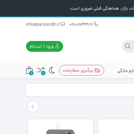
ت بازار، هماهنگی قبلی ضروری است.
info@parslandit.ir
09108743119
ورود | ثبت‌نام
پیگیری سفارشات
ازم خانگی
0
0