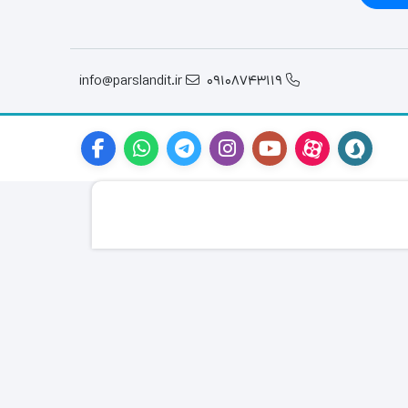
info@parslandit.ir
09108743119