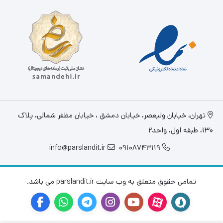
تهران، خيابان وليعصر، خیابان دمشق ، خیابان مظفر شمالی، پلاک
130، طبقه اول، واحد2
info@parslandit.ir
09108743119
تمامی حقوق متعلق به وب سایت parslandit.ir می باشد.