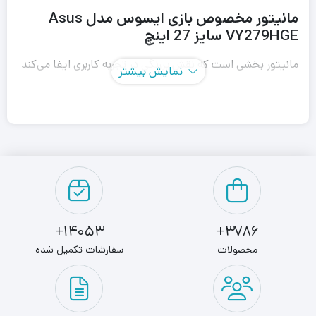
مانیتور مخصوص بازی ایسوس مدل Asus
VY279HGE سایز 27 اینچ
مانیتور بخشی است که نقش پررنگی در تجربه کاربری ایفا می‌کند
نمایش بیشتر
و بهتر است در این زمینه دقت زیادی داشته باشید. ایسوس به
عنوان یکی از بزرگ‌ترین شرکت‌های کامپیوتری، سالیان زیادی
است که به تولید مانیتور در رده‌های کاربری و بازه‌های قیمتی
مختلف می‌پردازد. مانیتور مخصوص بازی ایسوس مدل Asus
VY279HGE سایز 27 اینچ یکی از گزینه‌های با قیمت مناسب و
مقرون به صرفه محسوب می‌شود که از ویژگی‌های متعددی مانند
14053+
3786+
نرخ‌به‌روزرسانی ۱۴۴ هرتزی، زمان پاسخگویی ۱ میلی ثانیه‌ای و
محصولات
سفارشات تکمیل شده
رزولوشن Full HD برخوردار است.
مانیتور مخصوص بازی ایسوس مدل Asus VY279HGE سایز