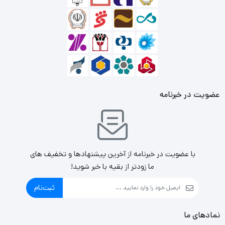
به این ترتیب به فضای زیادی برای جای دادن این مانیتور روی میز
نیاز نخواهد بود. مانیتور VY279HGE به پنل IPS با رزولوشن
۱۹۲۰ در ۱۰۸۰ یا همان Full HD مجهز شده و ابعاد ۲۷ اینچی دارد
که به معنی ۸۲ پیکسل در هر اینچ خواهد بود. پنل IPS در
مقایسه با انواع TN و VA زاویه دید گسترده‌تری داشته و
عضویت در خبرنامه
رنگ‌های زنده‌تر و دقیق‌تری تولید می‌کند.
با عضویت در خبرنامه از آخرین پیشنهادها و تخفیف های
ما زودتر از بقیه با خبر شوید!
ثبت‌نام
نمادهای ما