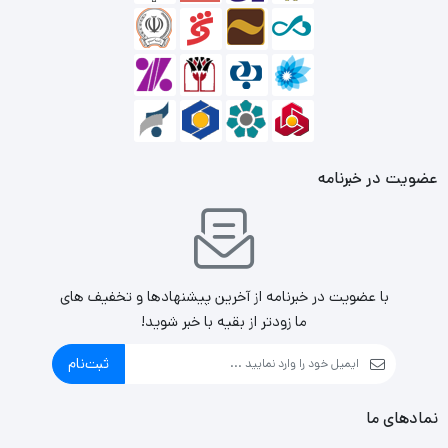
آی پی اس مخفف سه کلمه “in-plane switching” است فناوری
آی پی اس زاویه دید بیشتری را نسبت به فناوری‌های پنل دیگر
مانند TN و VA به کاربر می دهد.
و همچنین با افزایش کیفیت رنگ و سرعت پاسخگویی و
همچنین رنگ های واقعی تری را نسبت به پنل دهای دیگر ایجاد
عضویت در خبرنامه
می‌کندو نسبت به پنل
TN
و
VA
کیفیت بالاتری را دارا می باشد
صفحه نمایشگز های IPS آی پی اس معمولا به صورت مات می
باشد مگر در برخی از صفحه نمایش های تاچ بر روی صفحه براقی
با عضویت در خبرنامه از آخرین پیشنهادها و تخفیف های
جهت راحتتر حرکت کردن دست بر روی آنها کشیده می شود.
ما زودتر از بقیه با خبر شوید!
ثبت‌نام
نمادهای ما