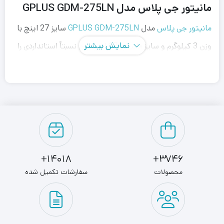
مانیتور جی پلاس مدل GPLUS GDM-275LN
مانیتور جی پلاس
مدل
GPLUS GDM-275LN
سایز 27 اینچ با
نمایش بیشتر
وزن 3 کیلوگرم و سایز مانیتور 27 اینچ وزن نسبتاً استانداردی را
دارد و این مانیتور یا نمایشگر بیشتر کاربرد عمومی دارد.
و با داشتن قیمت مناسب طیف بیشتر از کاربران را در بر میگیرد ،
پنل این نمایشگر LED می باشد که کیفیت بالایی را برای کاربر به
ارمغان می‌آورد و صفحه نمایش مات می باشد که بازتاب نور
صفحه نمایش جلوگیری می‌کند همچنین رزولوشن صفحه فول
14018+
3746+
اچ دی ۱۰۸۰ × ۱۹۲۰ پیکسل – Full HD میباشد که برای استفاده
محصولات
سفارشات تکمیل شده
عمومی و این رنج قیمت بسیار مناسب است.