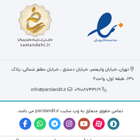
تهران، خيابان وليعصر، خیابان دمشق ، خیابان مظفر شمالی، پلاک
130، طبقه اول، واحد2
info@parslandit.ir
09108743119
تمامی حقوق متعلق به وب سایت parslandit.ir می باشد.