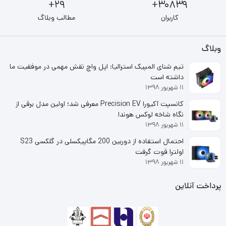
29+
30839+
کاربران
مطالب وبلاگ
وبلاگ
تیم شنای المپیک استرالیا: اپل واچ نقش مهمی در موفقیت ما
داشته است
۱۱ شهریور ۱۳۹۸
کانسپت آکیورا Precision EV معرفی شد؛ اولین مدل برقی از
نگاه شاخه لوکس هوندا
۱۱ شهریور ۱۳۹۸
احتمال استفاده از دوربین 200 مگاپیکسلی در گلکسی S23
اولترا قوت گرفت
۱۱ شهریور ۱۳۹۸
پرداخت آنلاین
مانیتور جی پلاس GPLUS
مانیتور جی پلاس مدل GPLUS GDM-275LN سایز 27 اینچ: