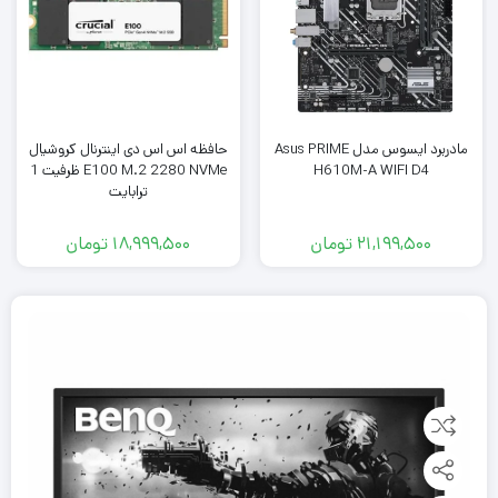
مادربرد ایسوس مدل Asus PRIME
حافظه اس اس دی اینترنال کروشیال
H610M-A WIFI D4
E100 M.2 2280 NVMe ظرفیت 1
ترابایت
21,199,500
تومان
18,999,500
تومان