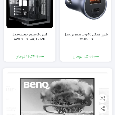
شارژر فندکی 40 وات بیسوس مدل
کیس-کامپیوتر-اوست-مدل
AWEST GT-AQ12 MB
CCJD-0G
1,599,000
تومان
14,649,000
تومان