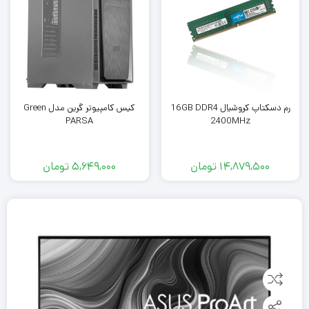
رم دسکتاپ کروشیال 16GB DDR4
کیس کامپیوتر گرین مدل Green
PARSA
2400MHz
14,879,500
تومان
5,649,000
تومان