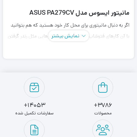
مانیتور ایسوس مدل ASUS PA279CV
اگر به دنبال مانیتوری برای محل کار خود هستید که هم بتوانید
نمایش بیشتر
با آن کارهای فتوشاپ انجام دهید و هم کارهایی مثل رندر گرفتن
نقشه‌های معماری، این مانیتور انتخاب خوبی است. شما با
وجود ساعت‌های طولانی کارکردن و مدت‌های طولانی خیره
تماشا‌کردن مانیتور خسته نخواهید شد و می‌توانید بدون آسیب
رساندن به چشم‌هایتان به کارتان بپردازید.
مانیتور ایسوس مدل
ASUS PA279CV
برای برنامه‌نویسان یک
14053+
3786+
انتخاب مناسب است و به دلیل سیستم
eye care
، انتخاب
محصولات
سفارشات تکمیل شده
مناسبی برای گیمینگ نیز است. مانیتور ایسوس PA279CV یک
مانیتور مخصوص طراحی ، تدوین و گیمینگ ساخت شرکت