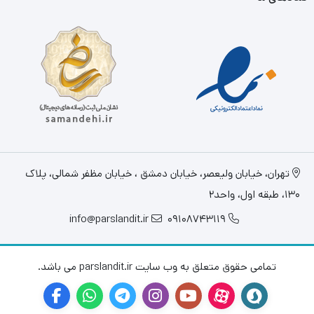
تهران، خيابان وليعصر، خیابان دمشق ، خیابان مظفر شمالی، پلاک
130، طبقه اول، واحد2
info@parslandit.ir
09108743119
تمامی حقوق متعلق به وب سایت parslandit.ir می باشد.