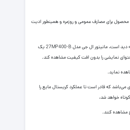
نیتور ال جی مدل LG 27MR400-B سایز 27 اینچ اینچ اشاره کرد. این محصول برای مصارف عمومی و روزمره و همینطور ادیت
شرکت ال‌جی این مانیتور را در سایز 27 اینچ و با وزن (با پایه) 4.3 کیلوگرم تولید کرده است. یکی از ویژگی‌های این مانیتور زاویه دید است، مانیتور ال جی مدل 27MP400-B یک
هده نماید.
‌باشد. عملکرد این نوع از پنل‌ها به‌گونه‌ای می‌باشد که قادر است تا عملکرد کریستال مایع را
کوتاه خواهد شد،