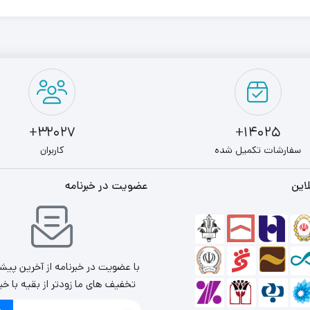
32027+
14025+
سفارشات تکمیل شده
کاربران
این
عضویت در خبرنامه
با عضویت در خبرنامه از آخرین پیش
تخفیف های ما زودتر از بقیه با خب