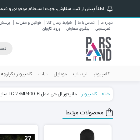
لطفاً پیش از ثبت سفارش، جهت استعلام موجودی و قیمت ن
درباره ما
تماس با ما
شرایط ارسال کالا
قوانین و مقررات
پرسش 
نظرسنجی
پیگیری سفارش
ورود کاربران
کامپیوتر
لپ تاپ
موبایل
تبلت
کامپیوتر یکپارچه
خانه
-
کامپیوتر
-
مانیتور ال جی مدل LG 27MR400-B سایز 27 اینچ
محصولات مرتبط