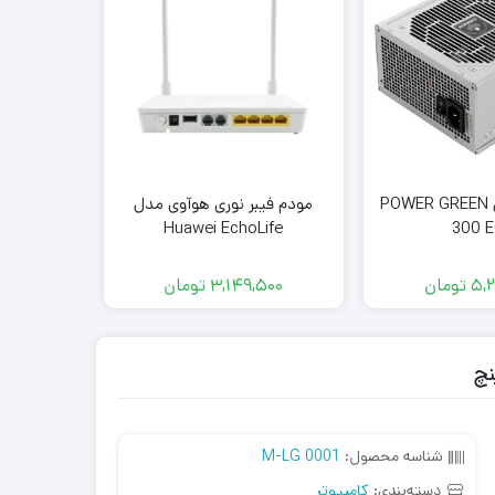
پاور گرین مدل POWER GREEN
مودم فیبر نوری هوآوی مدل
حافظه ا
Huawei EchoLife
300 
HG8346M(بدون آرم) کارکرده
80 NVMe
ظرفیت 4 ترابایت گارانتی اواژنگ
5,2
تومان
3,149,500
تومان
,500
شناسه محصول:
M-LG 0001
دسته‌بندی:
کامپیوتر