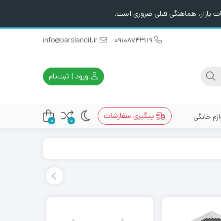
ت بازار، هماهنگی قبلی ضروری است.
info@parslandit.ir
09108743119
ورود | ثبت‌نام
پیگیری سفارشات
ازم خانگی
0
0