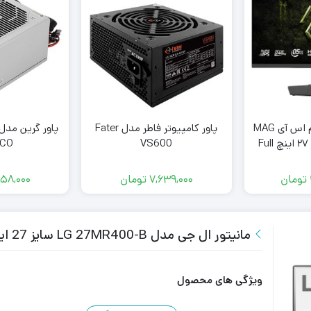
مانیتور گیمینگ ام اس آی MAG
پاور کامپیوتر فاطر مدل Fater
272PF X24 سایز ۲۷ اینچ Full
VS600
ECO
HD
تومان
7,639,000
تومان
58,000
مانیتور ال جی مدل LG 27MR400-B سایز 27 اینچ
ویژگی های محصول