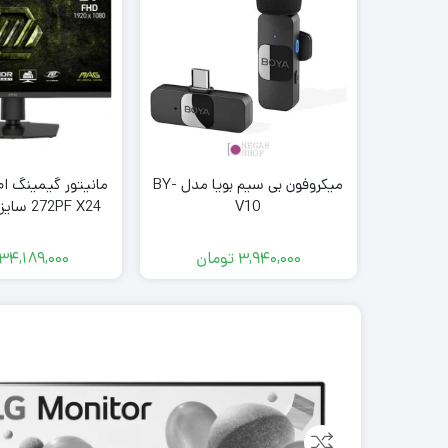
میکروفون بی سیم بویا مدل BY-
V10
 240Hz
3,940,000
تومان
34,189,000