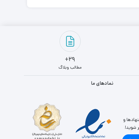
29+
مطالب وبلاگ
نمادهای ما
نهادها و
ر شوید!