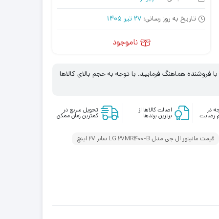
تاریخ به روز رسانی:
27 تیر 1405
ناموجود
 فروشنده هماهنگ فرمایید. با توجه به حجم بالای کالاها
ه در
اصالت کالاها از
تحویل سریع در
 رضایت
برترین برندها
کمترین زمان ممکن
قیمت مانیتور ال جی مدل LG 27MR400-B سایز 27 اینچ