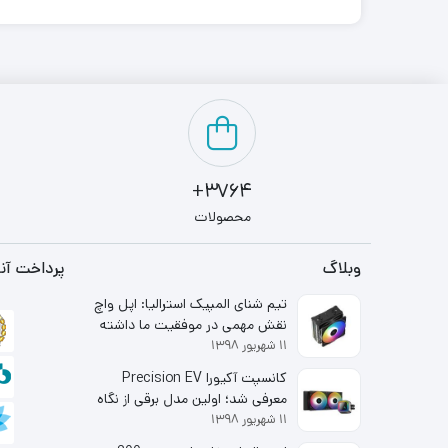
3764+
محصولات
وبلاگ
پرداخت آنل
تیم شنای المپیک استرالیا: اپل واچ
نقش مهمی در موفقیت ما داشته
۱۱ شهریور ۱۳۹۸
است
کانسپت آکیورا Precision EV
معرفی شد؛ اولین مدل برقی از نگاه
۱۱ شهریور ۱۳۹۸
شاخه لوکس هوندا