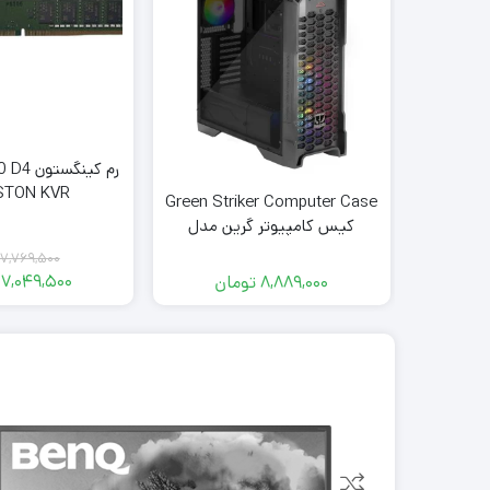
رم کینگ
STON KVR
Green Striker Computer Case
کیس کامپیوتر گرین مدل
Striker
7,769,500
7,049,500
8,889,000
تومان
قی
قی
فع
اص
00
00
تو
تو
بود