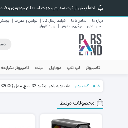
لطفاً پیش از ثبت سفارش، جهت استعلام موجودی و قیمت ن
درباره ما
تماس با ما
شرایط ارسال کالا
قوانین و مقررات
پرسش 
نظرسنجی
پیگیری سفارش
ورود کاربران
کامپیوتر
لپ تاپ
موبایل
تبلت
کامپیوتر یکپارچه
خانه
-
کامپیوتر
-
مانیتورطراحی بنکیو 32 اینچ مدل PD3200Q
محصولات مرتبط