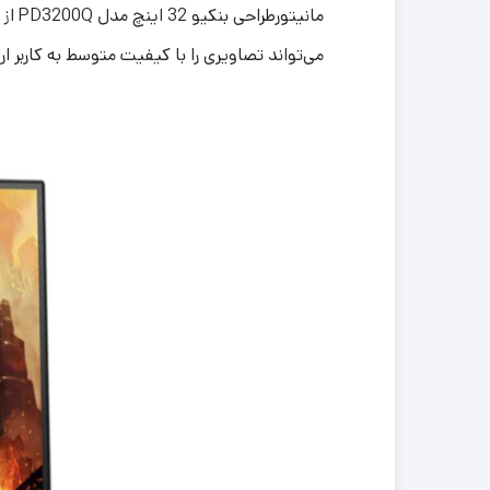
مانیتورطراحی بنکیو 32 اینچ مدل PD3200Q از سری محصولات شرکت «
می‌تواند تصاویری را با کیفیت متوسط به کاربر ارا