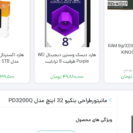
ستون RAM 8g/3200 D4
KING
هارد دیسک وسترن دیجیتال WD
هارد اکسترنا
Purple ظرفیت 8 ترابایت
مدل My Passport 5TB
(کارکرده)
تومان
تومان
49,880,000
تومان
999,500
مت
مت
لی:
لی:
7,769,5
7,049,5
مان
مان.
مانیتورطراحی بنکیو 32 اینچ مدل PD3200Q
.
ویژگی های محصول