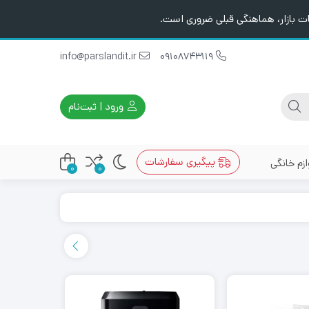
ت بازار، هماهنگی قبلی ضروری است.
info@parslandit.ir
09108743119
ورود | ثبت‌نام
پیگیری سفارشات
ازم خانگی
0
0