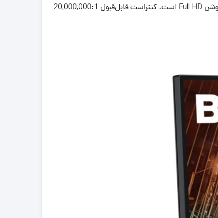
» (BenQ) یک نمایشگر 21.5 اینچی با رزولوشن Full HD است. کنتراست قابل‌قبول 20,000,000:1