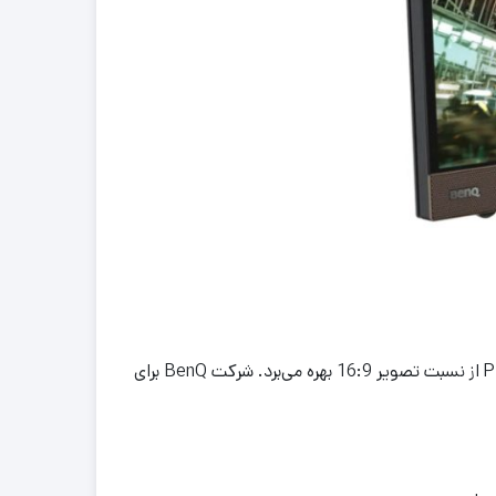
این نمایشگر با داشتن زمان پاسخگویی مطلوب 5 میلی‌ثانیه‌ای برای کاربردهای گیمینگ و حرفه‌ای مناسب است. PD3200Q از نسبت تصویر 16:9 بهره‌ می‌برد. شرکت BenQ برای