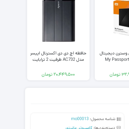
ل وسترن دیجیتال
حافظه اچ دی دی اکسترنال اپیسر
مدل AC732 ظرفیت 2 ترابایت
 WRD
32,
تومان
20,449,500
تومان
000
شناسه محصول:
mo00013
دسته‌بندی‌ها:
کامپیوتر
,
مانیتور