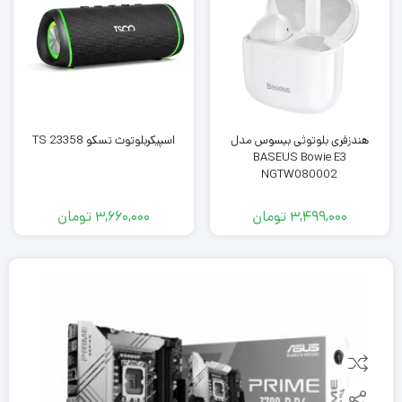
هندزفری بلوتوثی بیسوس مدل
اسپیکربلوتوث تسکو TS 23358
BASEUS Bowie E3
NGTW080002
3,499,000
تومان
3,660,000
تومان