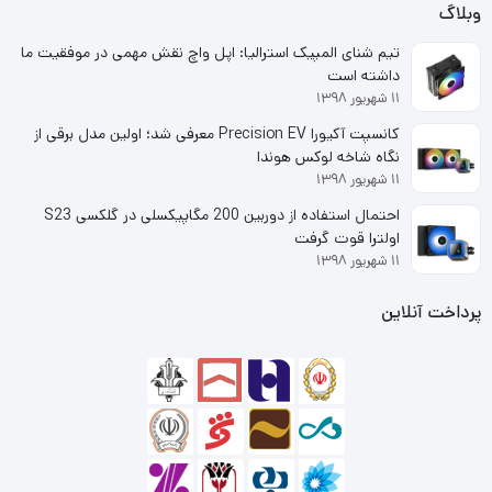
وبلاگ
انواع پردازنده سری Core کمپانی اینتل است.
تیم شنای المپیک استرالیا: اپل واچ نقش مهمی در موفقیت ما
داشته است
۱۱ شهریور ۱۳۹۸
کانسپت آکیورا Precision EV معرفی شد؛ اولین مدل برقی از
نگاه شاخه لوکس هوندا
۱۱ شهریور ۱۳۹۸
احتمال استفاده از دوربین 200 مگاپیکسلی در گلکسی S23
اولترا قوت گرفت
۱۱ شهریور ۱۳۹۸
پرداخت آنلاین