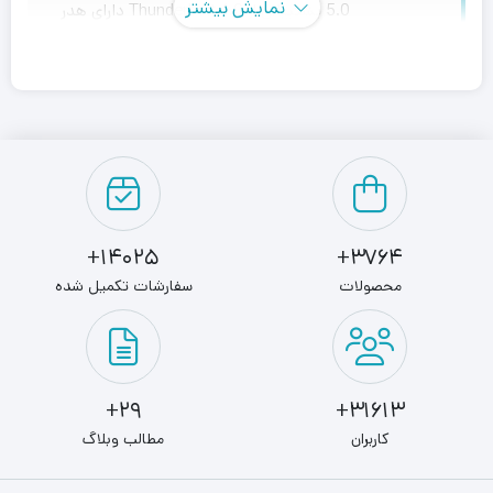
نمایش بیشتر
5.0 پشتیبانی از
Thunderbolt 4.0
دارای هدر
نورپردازی ARGB
مادربرد ایسوس مدل M.B ASUS PRIME Z790 P
D4
مادربرد ایسوس
PRIME Z790-P D4 جدیدترین مادربرد سری
پرایم شرکت ASUS است. فرم ظاهری این محصول ASUS از نوع
14025+
3764+
ATX است که نشان دهنده هم اندازه بودن آن نسبت به سایر
محصولات
سفارشات تکمیل شده
مادربردهای گیمینگ ایسوس است.
در ساخت مادربرد PRIME Z790-P D4، یک مدار تغذیه‌ قدرتمند
29+
31613+
برای پردازنده مرکزی طراحی شده است که دارای 1+14 فاز
کاربران
مطالب وبلاگ
می‌باشد. با این اوصاف مادربرد پرایم ایسوس PRIME Z790-P
D4 یکی از معدود مین بردهای بسیار توانمند برای استفاده از