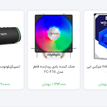
hdd internal blue 1T شرکتی ابی
خنک کننده بادی پردازنده فاطر
اسپیکربلوتوث تسکو 
مدل FC-F16
ومان
1,994,000
تومان
660,000