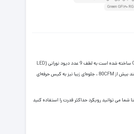
این فن که از نظر فنی دقیقاً بر پایه فن محبوب، فوق العاده قدرتمند و البته خوش قیمت فن کیس گرین مدل Green GF120 RGB ساخته شده است به لطف 9 عدد دیود نورانی (LED
RGB) از نوع 5050 SMD تعبیه شده در اطراف هسته فن و تیغه‌های سفید رنگ و البته کاملاً مات، در کنار جریان هوا بسیار قدرتمند بیش از 80CFM ، جلوه‌ای زیبا نیز به کیس حرفه‌ای
 شما می توانید رویکرد حداکثر قدرت را استفاده کنید