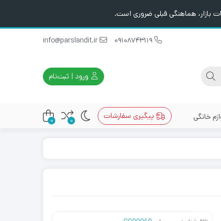
ت بازار، هماهنگی قبلی ضروری است.
info@parslandit.ir
09108743119
ورود | ثبت‌نام
پیگیری سفارشات
ازم خانگی
0
0