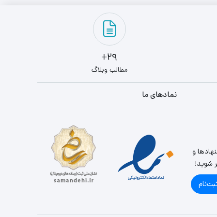
29+
مطالب وبلاگ
نمادهای ما
نهادها و
ر شوید!
بت‌نام