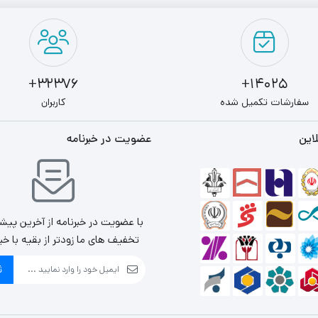
32376+
14025+
سفارشات تکمیل شده
کاربران
این
عضویت در خبرنامه
با عضویت در خبرنامه از آخرین پیش
تخفیف های ما زودتر از بقیه با خب
ث