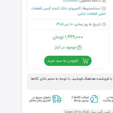
شناسه محصول:
CC00060
دسته‌بندی‌ها:
کامپیوتر
,
خنک کننده کیس
,
قطعات
اصلی
,
قطعات جانبی
تاریخ به روز رسانی:
10 تیر 1405
1,999,000
تومان
موجود در انبار
افزودن به سبد خرید
 فروشنده هماهنگ فرمایید. با توجه به حجم بالای کالاها
ه در
اصالت کالاها از
تحویل سریع در
 رضایت
برترین برندها
کمترین زمان ممکن
س گرین مدل Green GF120 RGB