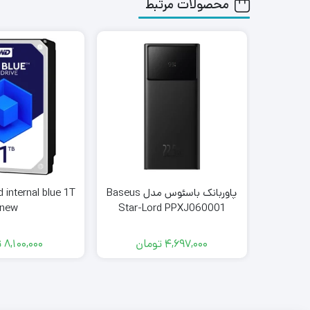
محصولات مرتبط
پاوربانک باسئوس مدل Baseus
new
Star-Lord PPXJ060001
ظرفیت 20000 میلی آمپر ساعت
4,697,000
تومان
8,100,000
ت