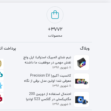
3772+
محصولات
وبلاگ
پرداخت آنل
تیم شنای المپیک استرالیا: اپل واچ
نقش مهمی در موفقیت ما داشته
۱۱ شهریور ۱۳۹۸
است
کانسپت آکیورا Precision EV
معرفی شد؛ اولین مدل برقی از نگاه
۱۱ شهریور ۱۳۹۸
شاخه لوکس هوندا
احتمال استفاده از دوربین 200
مگاپیکسلی در گلکسی S23 اولترا
۱۱ شهریور ۱۳۹۸
قوت گرفت