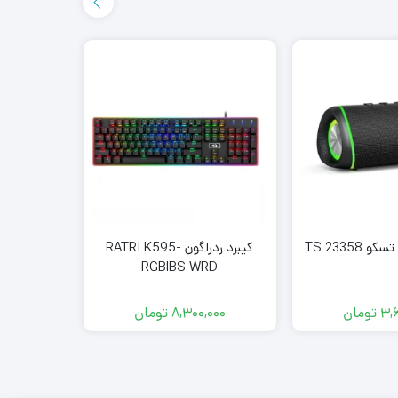
TS 23358
کیبرد ردراگون RATRI K595-
موس تسکوبی 
RGBlBS WRD
3,
تومان
8,300,000
تومان
00