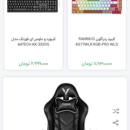
کیبرد ردراگون RAMMUS
کیبورد و ماوس ای فورتک مدل
A4TECH KK-3330S
K677WLR RGB-PRO WLS
7,830,000
تومان
2,999,000
تومان