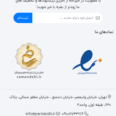
با عضویت در خبرنامه از آخرین پیشنهادها و تخفیف های
کنترل جریان IEEE 802.3x برای حالت Full Duplex و
ما زودتر از بقیه با خبر شوید!
Backpressure برای حالت Half Duplex تراکم ترافیک را کاهش
ثبت‌نام
می‌دهد و سبب می‌شود از دست رفتن دیتا یا اطلاعات در طول
نمادهای ما
شبکه به حداقل برسد و در نتیجه باعث عملکرد بهتر سوئیچ های
شرکت تی پی لینک می‌شود. همچنین این
سوئیچ تی پی
لینک
دارای قابلیت Plug and play است به این صورت که شما
برای استفاده از سوئیچ نیاز به نصب هیچ برنامه ای ندارید.
تهران، خيابان وليعصر، خیابان دمشق ، خیابان مظفر شمالی، پلاک
130، طبقه اول، واحد2
info@parslandit.ir
09108743119