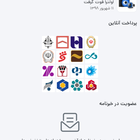
اولترا قوت گرفت
محیط زیست را به ارمغان می آورد.
۱۱ شهریور ۱۳۹۸
پرداخت آنلاین
این محصول بطور خودکار مصرف انرژی را بر اساس وضعیت ارتباط
(Link) و طول کابل تنظیم می‌کند. همچنین از استاندارد زیست
محیطی RoHS اتحادیه اروپا، که استفاده از مواد خطرناک خاص
را ممنوع کرده است، پیروی می‌کند.
این سوئیچ دارای 5 عدد پورت اترنت با سرعت 10/100/1000
مگابیت بر ثانیه می‌باشد. این پورت ها از نوع RJ45 بوده و از
حالت Auto MDI/MDIX را پشتیبانی می‌کنند که در نتیجه بستری
عضویت در خبرنامه
امن و پرسرعتی را برای سوئیچنگ اطلاعات فراهم می‌سازد.
همچنین با وجود این حالت دیگر نیاز به کابل‌های متقاطع و
پورت‌های Uplink وجود ندارد.