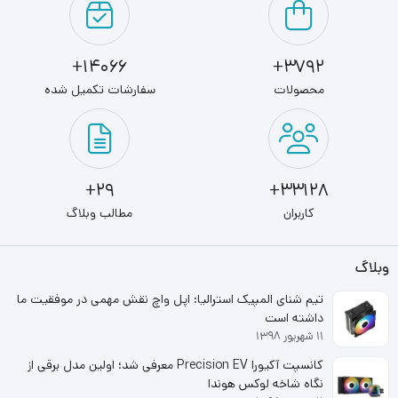
تولیدکننده‌ی حافظه‌ی رم در جهان است . رم دسکتاپ کینگستون
مدل DDR4 16GB تک کاناله 2400 Kingston KVR به‌صورت
14066+
3792+
یک کاناله و با فرکانس 2400 مگاهرتز طراحی و تولید شده‌است
محصولات
سفارشات تکمیل شده
. با ظرفیت 16 گیگابایت میزبان موقت اطلاعات شما است.
29+
33128+
کاربران
مطالب وبلاگ
وبلاگ
تیم شنای المپیک استرالیا: اپل واچ نقش مهمی در موفقیت ما
داشته است
۱۱ شهریور ۱۳۹۸
کانسپت آکیورا Precision EV معرفی شد؛ اولین مدل برقی از
نگاه شاخه لوکس هوندا