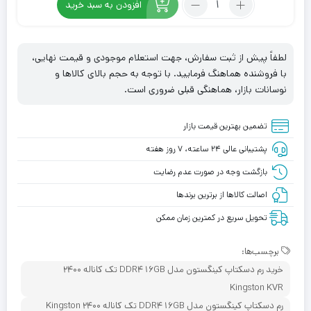
تومان
تومان.
افزودن به سبد خرید
رم
بود.
دسکتاپ
کینگستون
لطفاً پیش از ثبت سفارش، جهت استعلام موجودی و قیمت نهایی،
مدل
با فروشنده هماهنگ فرمایید. با توجه به حجم بالای کالاها و
DDR4
نوسانات بازار، هماهنگی قبلی ضروری است.
16GB
تک
تضمین بهترین قیمت بازار
کاناله
2400
پشتیبانی عالی ۲۴ ساعته، ۷ روز هفته
Kingston
بازگشت وجه در صورت عدم رضایت
KVR
اصالت کالاها از برترین برندها
تحویل سریع در کمترین زمان ممکن
برچسب‌ها:
خرید رم دسکتاپ کینگستون مدل DDR4 16GB تک کاناله 2400
Kingston KVR
رم دسکتاپ کینگستون مدل DDR4 16GB تک کاناله 2400 Kingston