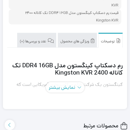
KVR
قیمت رم دسکتاپ کینگستون مدل DDR4 16GB تک کاناله 2400
Kingston KVR
توضیحات
ویژگی های محصول
نقد و بررسی‌ها (0)
رم دسکتاپ کینگستون مدل DDR4 16GB تک
کاناله 2400 Kingston KVR
کینگستون یک شرکت فناوری کامپیوتری آمریکایی است که
نمایش بیشتر
درسال 1987 در پاسخ به کمبود شدید تراشه‎های حافظه 1
مگابایتی تاسیس شد. امروزه این برند تولیدکننده جهانی مستقل
ماژول‎های حافظه RAM است.
محصولات مرتبط