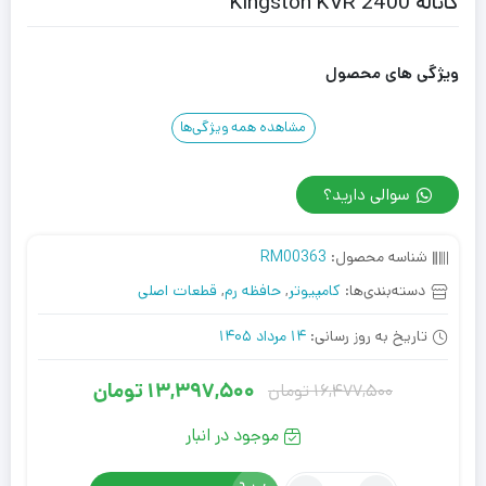
کاناله 2400 Kingston KVR
ویژگی های محصول
مشاهده همه ویژگی‌ها
سوالی دارید؟
شناسه محصول:
RM00363
دسته‌بندی‌ها:
کامپیوتر
,
حافظه رم
,
قطعات اصلی
تاریخ به روز رسانی:
14 مرداد 1405
13,397,500
تومان
16,477,500
تومان
قیمت
قیمت
فعلی:
اصلی:
موجود در انبار
16,477,500
13,397,500
تعداد: